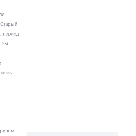
пе
 Старый
а период
днем
х
раясь
 рулем