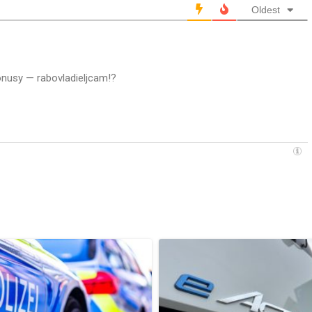
Oldest
onusy — rabovladieljcam!?