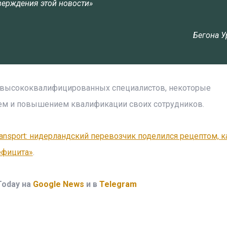
тверждения этой новости»
Бегона 
е высококвалифицированных специалистов, некоторые
ем и повышением квалификации своих сотрудников.
ransport: нидерландский перевозчик поделился рецептом, к
ефицита»
.
Today на
Google News
и в
Telegram