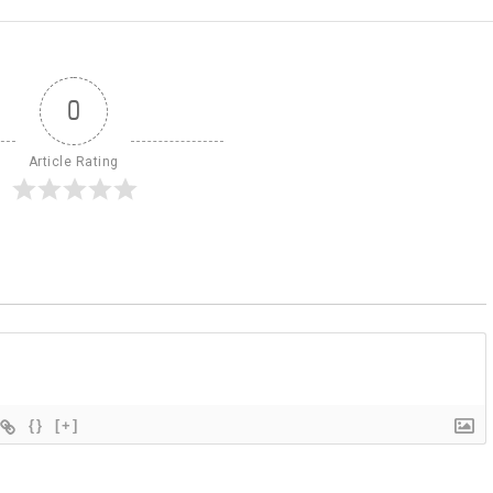
0
Article Rating
{}
[+]