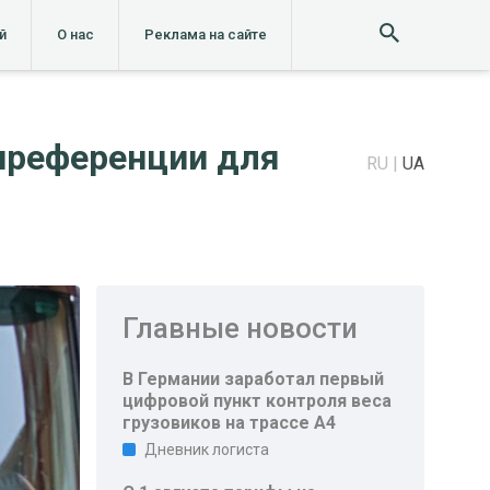
й
О нас
Реклама на сайте
преференции для
RU
UA
Главные новости
В Германии заработал первый
цифровой пункт контроля веса
грузовиков на трассе A4
Дневник логиста