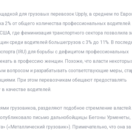
ощадкой для грузовых перевозок Upply, в среднем по Евро
а 2% от общего количества профессиональных водителей.
 США, где феминизация транспортного сектора позволила з
нщин среди водителей большегрузов с 3% до 11%. В после
спорта (IRU) для борьбы с дефицитом профессиональных
лекать в профессию женщин. Похоже, что власти некоторы
ым вопросом и разрабатывать соответствующие меры, ста
циями. При этом перевозчикам обещают предоставлять
в качестве водителей.
ми грузовиков, разделяют подобное стремление властей.
rte опубликовало письмо дальнобойщицы Бегоны Урменеты,
ra» («Металлический грузовик»). Примечательно, что она за