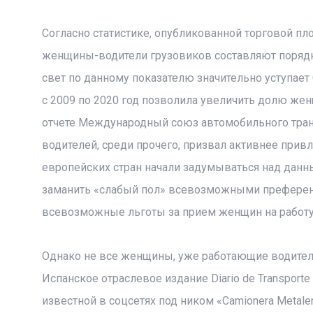
Согласно статистике, опубликованной торговой пл
женщины-водители грузовиков составляют порядк
свет по данному показателю значительно уступает
с 2009 по 2020 год позволила увеличить долю же
отчете Международный союз автомобильного тран
водителей, среди прочего, призвал активнее прив
европейских стран начали задумываться над данн
заманить «слабый пол» всевозможными преферен
всевозможные льготы за прием женщин на работу 
Однако не все женщины, уже работающие водителя
Испанское отраслевое издание Diario de Transpo
известной в соцсетях под ником «Camionera Metale