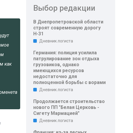
Выбор редакции
В Днепропетровской области
строят современную дорогу
Н-31
удут
Дневник логиста
амое
Германия: полиция усилила
ем
патрулирование зон отдыха
м как
грузовиков, однако
имеющихся ресурсов
недостаточно для
полноценной борьбы с ворами
Дневник логиста
Урменета
Продолжается строительство
нового ПП "Белая Церковь -
Сигету Мармацией"
Дневник логиста
е
Франция: из-за лесных