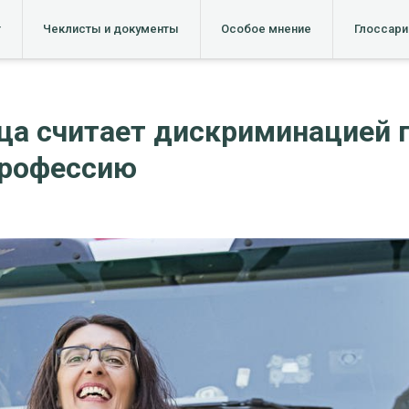
т
Чеклисты и документы
Особое мнение
Глоссари
а считает дискриминацией 
профессию