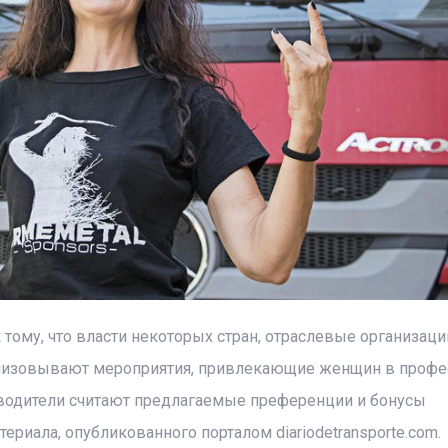
тому, что власти некоторых стран, отраслевые организаци
низовывают мероприятия, привлекающие женщин в профе
одители считают предлагаемые преференции и бонусы
териала, опубликованного порталом diariodetransporte.com.