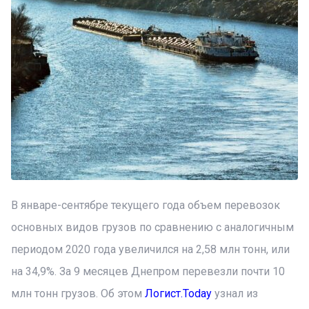
В январе-сентябре текущего года объем перевозок
основных видов грузов по сравнению с аналогичным
периодом 2020 года увеличился на 2,58 млн тонн, или
на 34,9%. За 9 месяцев Днепром перевезли почти 10
млн тонн грузов. Об этом
Логист.Today
узнал из