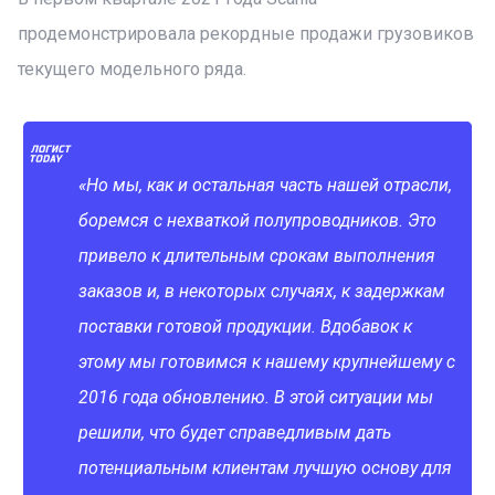
продемонстрировала рекордные продажи грузовиков
текущего модельного ряда.
«Но мы, как и остальная часть нашей отрасли,
боремся с нехваткой полупроводников. Это
привело к длительным срокам выполнения
заказов и, в некоторых случаях, к задержкам
поставки готовой продукции. Вдобавок к
этому мы готовимся к нашему крупнейшему с
2016 года обновлению. В этой ситуации мы
решили, что будет справедливым дать
потенциальным клиентам лучшую основу для