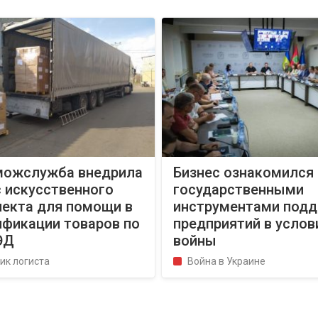
можслужба внедрила
Бизнес ознакомился 
 искусственного
государственными
лекта для помощи в
инструментами под
ификации товаров по
предприятий в услов
ЭД
войны
ик логиста
Война в Украине