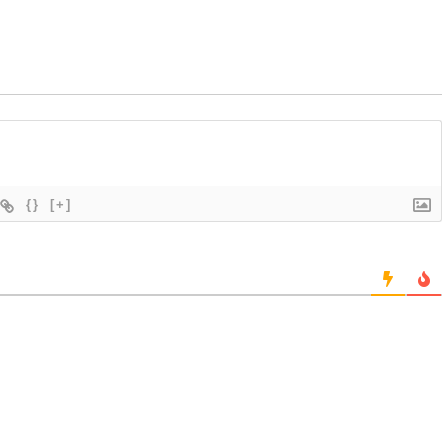
{}
[+]