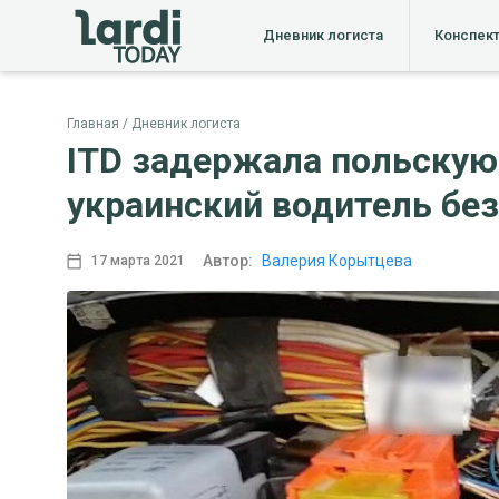
Дневник логиста
Конспек
Главная
Дневник логиста
ITD задержала польскую 
украинский водитель бе
Автор:
Валерия Корытцева
17 марта 2021