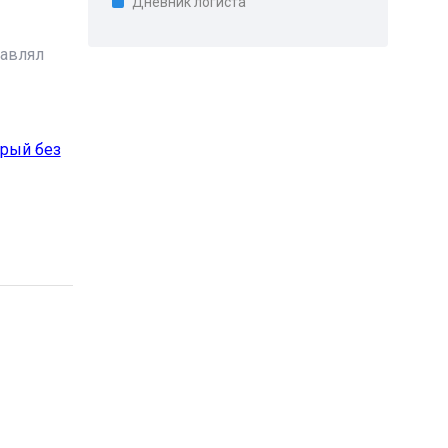
Дневник логиста
тавлял
орый без