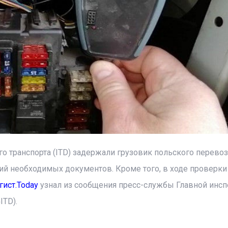
транспорта (ITD) задержали грузовик польского перевоз
ий необходимых документов. Кроме того, в ходе проверки
гист.Today
узнал из сообщения пресс-службы Главной инс
ITD).