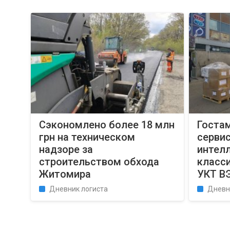
Сэкономлено более 18 млн
Госта
грн на техническом
сервис
надзоре за
интел
строительством обхода
класс
Житомира
УКТ В
Дневник логиста
Дневн