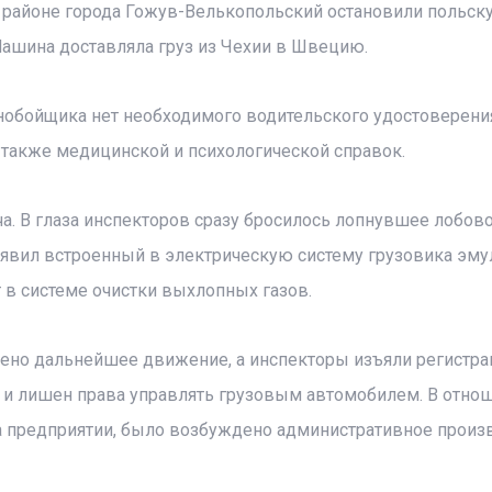
 в районе города Гожув-Велькопольский остановили польск
Машина доставляла груз из Чехии в Швецию.
ьнобойщика нет необходимого водительского удостоверени
 также медицинской и психологической справок.
а. В глаза инспекторов сразу бросилось лопнувшее лобово
явил встроенный в электрическую систему грузовика эму
т в системе очистки выхлопных газов.
щено дальнейшее движение, а инспекторы изъяли регистр
н и лишен права управлять грузовым автомобилем. В отно
а предприятии, было возбуждено административное произ