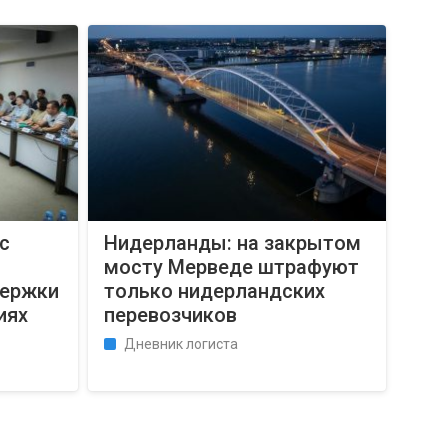
с
Нидерланды: на закрытом
мосту Мерведе штрафуют
держки
только нидерландских
иях
перевозчиков
Дневник логиста