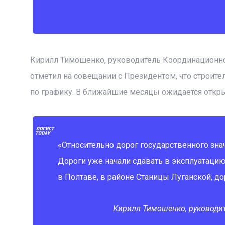
Кирилл Тимошенко, руководитель Координационно
отметил на совещании с Президентом, что строит
по графику. В ближайшие месяцы ожидается откр
«Относительно дорог государственного знач
Дороги уже начали сдавать в эксплуатацию.
в Полтаве, в районе Станицы Луганской, до
Кирилл Тимошенко, руководи