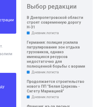
Выбор редакции
В Днепропетровской области
истрации
строят современную дорогу
Н-31
Дневник логиста
Германия: полиция усилила
т.
патрулирование зон отдыха
грузовиков, однако
зволили
имеющихся ресурсов
недостаточно для
полноценной борьбы с ворами
Дневник логиста
Продолжается строительство
нового ПП "Белая Церковь -
оду
Сигету Мармацией"
Дневник логиста
Франция: из-за лесных