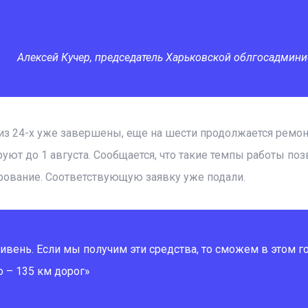
Алексей Кучер, председатель Харьковской облгосадмин
 из 24-х уже завершены, еще на шести продолжается ремон
уют до 1 августа. Сообщается, что такие темпы работы по
рование. Соответствующую заявку уже подали.
ивень. Если мы получим эти средства, то сможем в этом г
о – 135 км дорог»