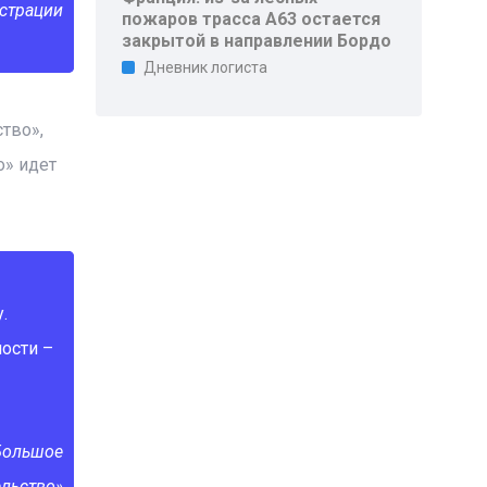
истрации
пожаров трасса A63 остается
закрытой в направлении Бордо
Дневник логиста
тво»,
о» идет
.
ности –
Большое
ельство»