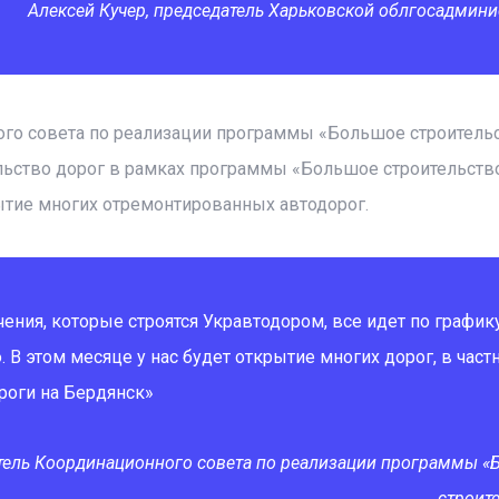
Алексей Кучер, председатель Харьковской облгосадмин
го совета по реализации программы «Большое строительс
ельство дорог в рамках программы «Большое строительств
ытие многих отремонтированных автодорог.
ения, которые строятся Укравтодором, все идет по графику
 В этом месяце у нас будет открытие многих дорог, в част
роги на Бердянск»
тель Координационного совета по реализации программы «
строит