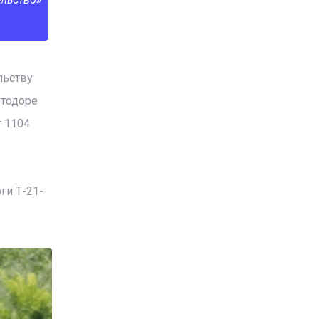
льству
втодоре
т 1104
ги Т-21-