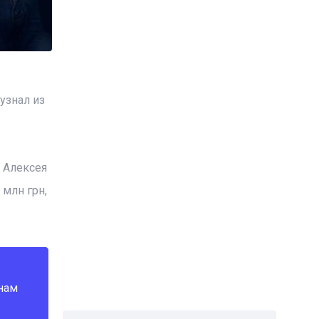
узнал из
 Алексея
 млн грн,
 нам