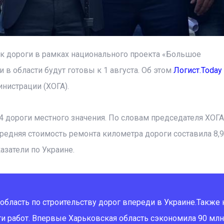
ок дороги в рамках национального проекта «Большое
 в области будут готовы к 1 августа. Об этом
Логист.Today
нистрации (ХОГА).
4 дороги местного значения. По словам председателя ХОГА
редняя стоимость ремонта километра дороги составила 8,9
казатели по Украине.
 область по строительству дорог впереди в Украине.Также
и работ. Впервые Харьковская область сэкономила 90 млн