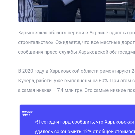
Харьковская область первой в Украине сдаст в ср
строительство». Ожидается, что все местные дороги
сообщения пресс-службы Харьковской облгосадми
В 2020 году в Харьковской области ремонтируют 2
Кучера, работы уже выполнены на 80%. При этом с
а самая низкая – 7,4 млн грн. Это самые низкие по
«Я сегодня горд сообщить, что Харьковская
удалось сэкономить 12% от общей стоимост