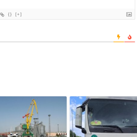
{}
[+]