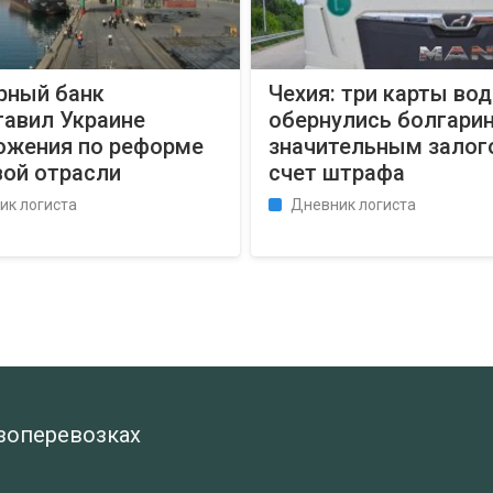
рный банк
Чехия: три карты во
тавил Украине
обернулись болгари
ожения по реформе
значительным залог
вой отрасли
счет штрафа
ик логиста
Дневник логиста
узоперевозках