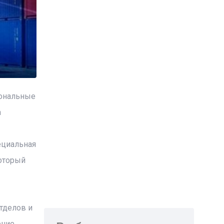
иональные
а
ециальная
который
тделов и
ние,