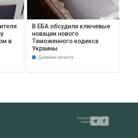
дителя
В ЕБА обсудили ключевые
ну
новации нового
ом в
Таможенного кодекса
Украины
Дневник логиста
Telegram
канал