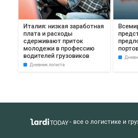
Италия: низкая заработная
Всеми
плата и расходы
предс
сдерживают приток
предл
молодежи в профессию
порто
водителей грузовиков
Дневн
Дневник логиста
- все о логистике и гр