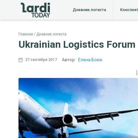
Дневник логиста
Конспек
Главная
Дневник логиста
Ukrainian Logistics Forum
Автор:
Елена Боюк
27 сентября 2017