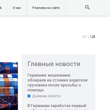
й
О нас
Реклама на сайте
RU
UA
Главные новости
Германия: мошенники
обокрали на стоянке водителя
грузовика после просьбы о
помощи
Дневник логиста
В Германии заработал первый