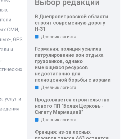
Выбор редакции
ных,
В Днепропетровской области
ители
строят современную дорогу
Н-31
ных СМИ,
Дневник логиста
ных-, GPS
Германия: полиция усилила
тели и
патрулирование зон отдыха
,
грузовиков, однако
имеющихся ресурсов
стических
недостаточно для
полноценной борьбы с ворами
Дневник логиста
, услуг и
Продолжается строительство
нового ПП "Белая Церковь -
оведения
Сигету Мармацией"
Дневник логиста
Франция: из-за лесных
пожаров трасса A63 остается