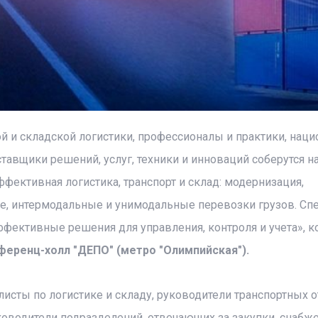
й и складской логистики, профессионалы и практики, нац
авщики решений, услуг, техники и инноваций соберутся н
фективная логистика, транспорт и склад: модернизация,
е, интермодальные и унимодальные перевозки грузов. Сп
Эффективные решения для управления, контроля и учета»
, 
нференц-холл "ДЕПО" (метро "Олимпийская").
листы по логистике и складу, руководители транспортных о
ководители подразделений, отвечающих за закупки, снабже