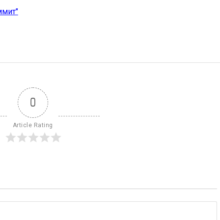
ммит"
0
Article Rating