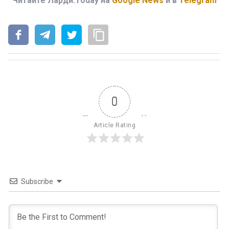
Читайте Ларди.Today на
Google News
и в
Telegram
0
Article Rating
Subscribe