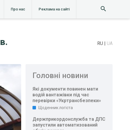
Про нас
Реклама на сайті
в.
RU
UA
Головні новини
Які документи повинен мати
водій вантажівки під час
перевірки «Укртрансбезпеки»
Щоденник логіста
Держприкордонслужба та ДПС
запустили автоматизований