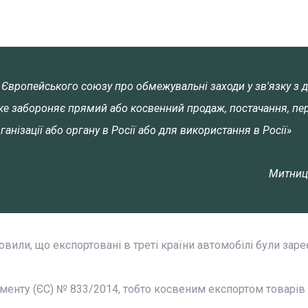
Європейського союзу про обмежувальні заходи у зв'язку з 
, яке забороняє прямий або косвенний продаж, постачання, пе
ганізації або органу в Росії або для використання в Росії»
Митниц
вили, що експортовані в треті країни автомобілі були заре
аменту (ЄС) № 833/2014, тобто косвеним експортом товарів