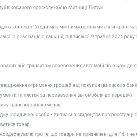
опублікованого прес-службою Митниці Литви.
ди в контексті Угоди між митними органами п'яти країн-чл
аної з реалізацією санкцій, підписаної 9 травня 2024 року 
тованих або транзитом перевозених автомобілів віком до п'
дтвердження отримання грошей від покупця (виписка з банк
окументи та платіж за перевезення автомобіля до передачі
нку транспортної компанії;
адку юридичної особи - виписка з свідоцтва про реєстраці
ватися товар;
жоодержувача про те, що товари не призначені для РФ і не 