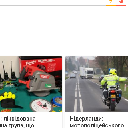
я: ліквідована
Нідерланди:
на група, що
мотополіцейського