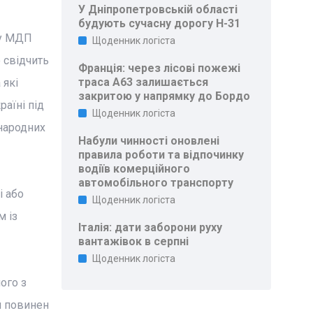
У Дніпропетровській області
будують сучасну дорогу Н-31
ту МДП
Щоденник логіста
 свідчить
Франція: через лісові пожежі
траса A63 залишається
 які
закритою у напрямку до Бордо
раїні під
Щоденник логіста
народних
Набули чинності оновлені
правила роботи та відпочинку
водіїв комерційного
автомобільного транспорту
і або
Щоденник логіста
м із
Італія: дати заборони руху
вантажівок в серпні
Щоденник логіста
ого з
й повинен