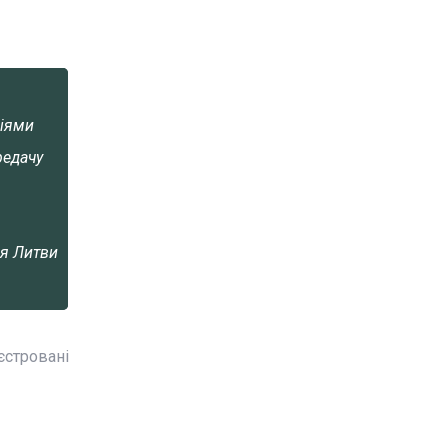
діями
редачу
я Литви
єстровані