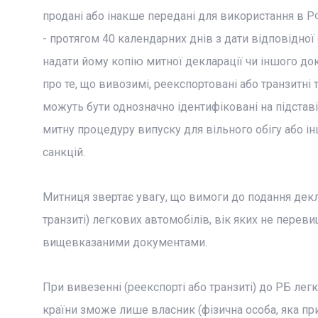
продані або інакше передані для використання в Р
- протягом 40 календарних днів з дати відповідної
надати йому копію митної декларації чи іншого до
про те, що вивозимі, реекспортовані або транзитні 
можуть бути однозначно ідентифіковані на підставі 
митну процедуру випуску для вільного обігу або 
санкцій.
Митниця звертає увагу, що вимоги до подання декла
транзиті) легкових автомобілів, вік яких не переви
вищевказаними документами.
При вивезенні (реекспорті або транзиті) до РБ ле
країни зможе лише власник (фізична особа, яка при