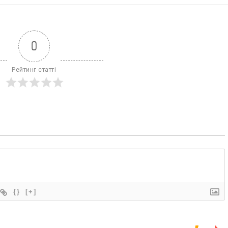
0
Рейтинг статті
{}
[+]