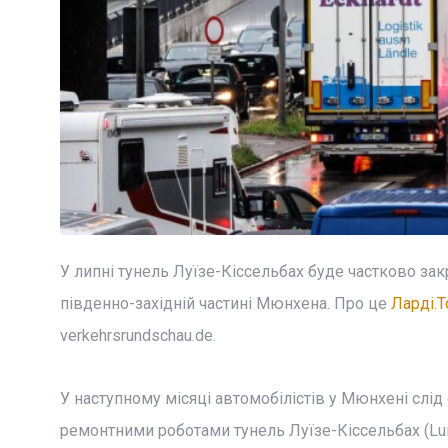
У липні тунель Луїзе-Кіссельбах буде частково за
південно-західній частині Мюнхена. Про це
Ларді.T
verkehrsrundschau.de.
У наступному місяці автомобілістів у Мюнхені слід 
ремонтними роботами тунель Луїзе-Кіссельбах (Lui