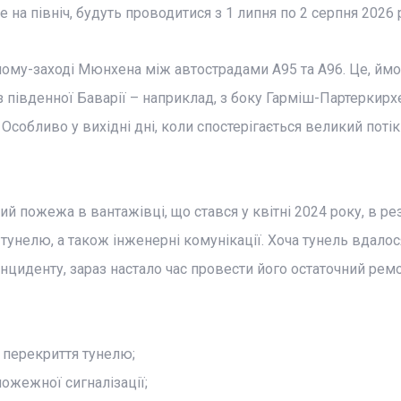
е на північ, будуть проводитися з 1 липня по 2 серпня 2026 
ному-заході Мюнхена між автострадами A95 та A96. Це, ймо
 з південної Баварії – наприклад, з боку Гарміш-Партеркирх
. Особливо у вихідні дні, коли спостерігається великий потік
 пожежа в вантажівці, що стався у квітні 2024 року, в рез
тунелю, а також інженерні комунікації. Хоча тунель вдалос
нциденту, зараз настало час провести його остаточний ремо
 перекриття тунелю;
ожежної сигналізації;