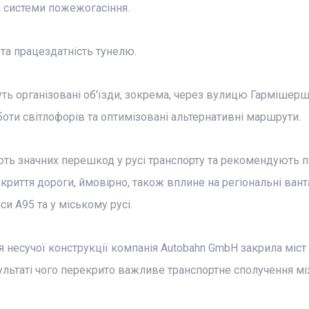
та системи пожежогасіння.
та працездатність тунелю.
ть організовані об'їзди, зокрема, через вулицю Гармішер
оботи світлофорів та оптимізовані альтернативні маршрути.
ють значних перешкод у русі транспорту та рекомендують п
криття дороги, ймовірно, також вплине на регіональні вант
и A95 та у міському русі.
несучої конструкції компанія Autobahn GmbH закрила міст
зультаті чого перекрито важливе транспортне сполучення м