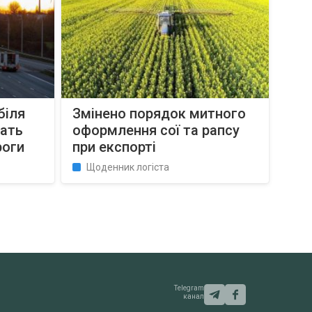
біля
Змінено порядок митного
жать
оформлення сої та рапсу
роги
при експорті
Щоденник логіста
Telegram
канал