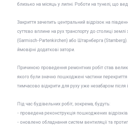
близько на місяць у липні. Роботи на тунелі, що вед
Закриття зачепить центральний відрізок на півден
суттєво вплине на рух транспорту до столиці землі
(Garmisch-Partenkirchen) або Штарнберга (Starnberg)
ймовірні додаткові затори.
Причиною проведення ремонтних робіт став великий
якого були значно пошкоджені частини перекриття 
тимчасово відкрити для руху уже незабаром після і
Під час будівельних робіт, зокрема, будуть:
- проведена реконструкція пошкоджених відрізків
- оновлено обладнання систем вентиляції та протип