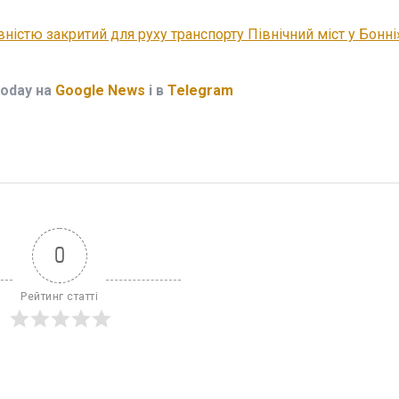
вністю закритий для руху транспорту Північний міст у Бонні
Today на
Google News
і в
Telegram
0
Рейтинг статті