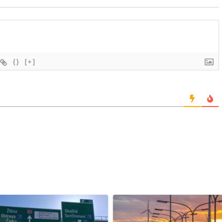
{}
[+]