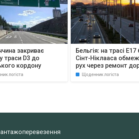
ччина закриває
Бельгія: на трасі E17 
у траси D3 до
Сінт-Ніклааса обме
ького кордону
рух через ремонт до
ник логіста
Щоденник логіста
а вантажоперевезення