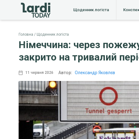
Щоденник логіста
Конспе
Головна
Щоденник логіста
Німеччина: через пожежу
закрито на тривалий пер
Автор:
Олександр Яковлєв
11 червня 2026