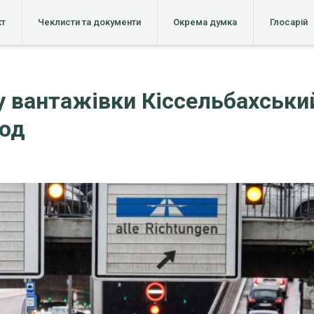
кт
Чеклисти та документи
Окрема думка
Глосарій
 вантажівки Кіссельбахськи
іод