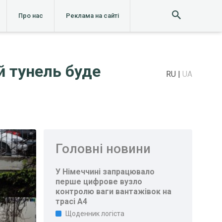
Про нас
Реклама на сайті
й тунель буде
RU
UA
Головні новини
У Німеччині запрацювало
перше цифрове вузло
контролю ваги вантажівок на
трасі A4
Щоденник логіста