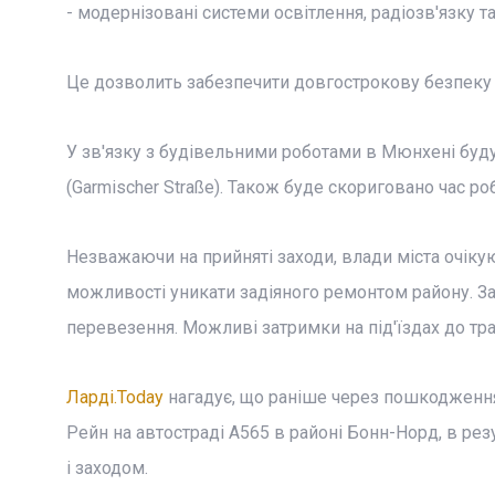
- модернізовані системи освітлення, радіозв'язку 
Це дозволить забезпечити довгострокову безпеку 
У зв'язку з будівельними роботами в Мюнхені буду
(Garmischer Straße). Також буде скориговано час р
Незважаючи на прийняті заходи, влади міста очіку
можливості уникати задіяного ремонтом району. За
перевезення. Можливі затримки на під'їздах до трас
Ларді.Today
нагадує, що раніше через пошкодження 
Рейн на автостраді A565 в районі Бонн-Норд, в ре
і заходом.