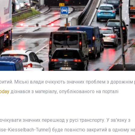
критий. Міські влади очікують значних проблем з дорожнім
oday
дізнався з матеріалу, опублікованого на порталі
очікувати значних перешкод у русі транспорту. У зв'язку з
se-Kiesselbach-Tunnel) буде повністю закритий в одному 