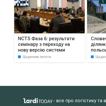
NCTS Фаза 6: результати
Слова
семінару з переходу на
ділянк
нову версію системи
польс
Щоденник логіста
Щоден
- все про логістику т