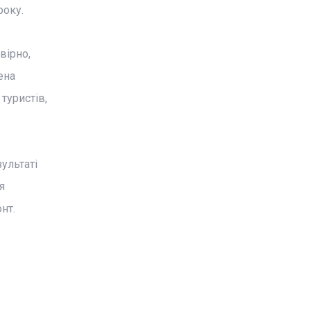
року.
вірно,
ена
 туристів,
ультаті
я
нт.