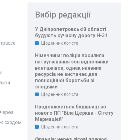
Вибір редакції
У Дніпропетровській області
будують сучасну дорогу Н-31
штрассе
Щоденник логіста
Німеччина: поліція посилила
патрулювання зон відпочинку
вантажівок, однак наявних
о
ресурсів не вистачає для
повноцінної боротьби зі
ажні
злодіями
Щоденник логіста
Продовжується будівництво
 через
нового ПП "Біла Церква - Сігету
Мармацієй"
іж сходом
Щоденник логіста
Франція: через лісові пожежі