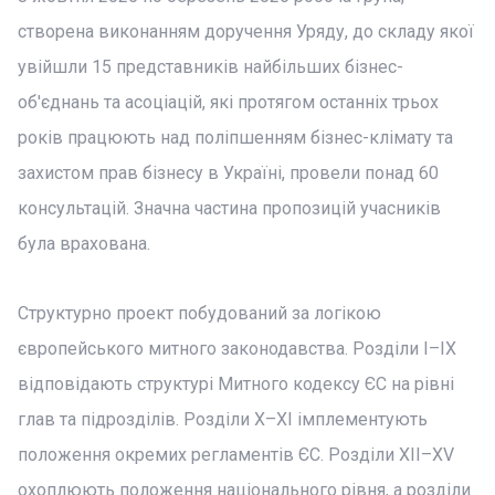
створена виконанням доручення Уряду, до складу якої
увійшли 15 представників найбільших бізнес-
об'єднань та асоціацій, які протягом останніх трьох
років працюють над поліпшенням бізнес-клімату та
захистом прав бізнесу в Україні, провели понад 60
консультацій. Значна частина пропозицій учасників
була врахована.
Структурно проект побудований за логікою
європейського митного законодавства. Розділи I–IX
відповідають структурі Митного кодексу ЄС на рівні
глав та підрозділів. Розділи X–XI імплементують
положення окремих регламентів ЄС. Розділи XII–XV
охоплюють положення національного рівня, а розділи