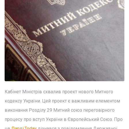
Кабінет Міністрів схвалив проект нового Митного
кодексу України. Цей проект є важливим елементом
виконання Розділу 29 Митний союз переговірного
процесу про вступ України в Європейський Союз. Про
це
Ларді.Today
дізнався з повідомлення Державної