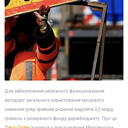
Для забезпечення належного функціонування
автодоріг загального користування місцевого
значення уряд прийняв рішення виділити 3,5 млрд
гривень з резервного фонду держбюджету. Про це
Ларді.Today
дізнався з повідомлення Міністерства