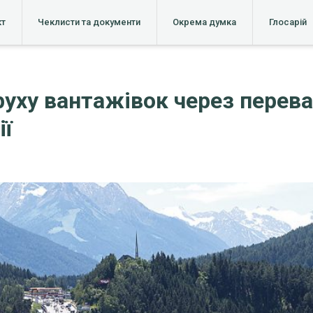
кт
Чеклисти та документи
Окрема думка
Глосарій
руху вантажівок через перев
ії