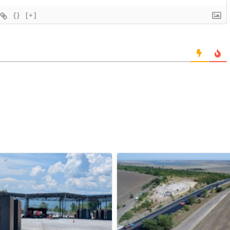
{}
[+]