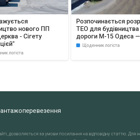
вжується
Розпочинається роз
ицтво нового ПП
ТЕО для будівництва
Церква - Сігету
дороги М-15 Одеса —
цієй"
Щоденник логіста
ник логіста
а вантажоперевезення
йті, дозволяється за умови посилання на відповідну статтю. Для ін