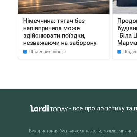
Німеччина: тягач без
Продо
напівпричепа може
будівн
здійснювати поїздки,
"Біла 
незважаючи на заборону
Марма
Щоденник логіста
Щоден
- все про логістику т
Використання будь-яких матеріалів, розміщених на са