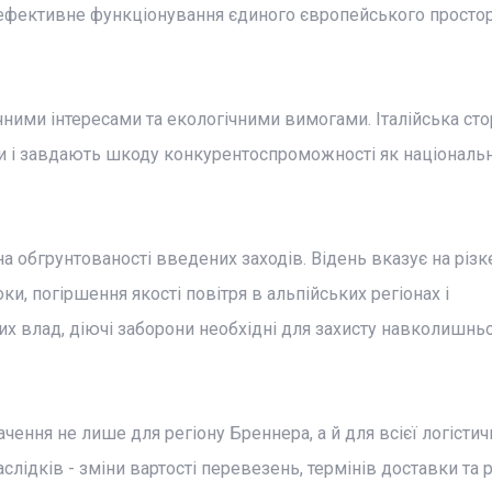
ефективне функціонування єдиного європейського просто
чними інтересами та екологічними вимогами. Італійська ст
и і завдають шкоду конкурентоспроможності як національ
 на обгрунтованості введених заходів. Відень вказує на різк
и, погіршення якості повітря в альпійських регіонах і
х влад, діючі заборони необхідні для захисту навколишнь
ення не лише для регіону Бреннера, а й для всієї логістич
ідків - зміни вартості перевезень, термінів доставки та р