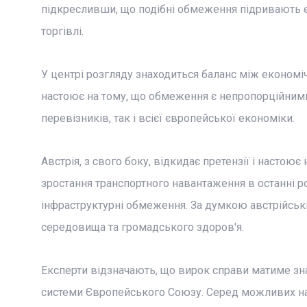
підкресливши, що подібні обмеження підривають 
торгівлі.
У центрі розгляду знаходиться баланс між економі
настоює на тому, що обмеження є непропорційним
перевізників, так і всієї європейської економіки.
Австрія, з свого боку, відкидає претензії і настоює
зростання транспортного навантаження в останні рок
інфраструктурні обмеження. За думкою австрійськи
середовища та громадського здоров'я.
Експерти відзначають, що вирок справи матиме знач
системи Європейського Союзу. Серед можливих насл