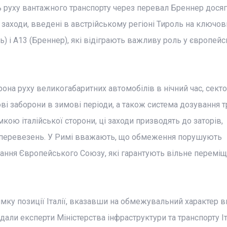
 руху вантажного транспорту через перевал Бреннер дося
 заходи, введені в австрійському регіоні Тироль на ключов
ль) і A13 (Бреннер), які відіграють важливу роль у європейс
рона руху великогабаритних автомобілів в нічний час, сект
і заборони в зимові періоди, а також система дозування т
мкою італійської сторони, ці заходи призводять до заторів,
ті перевезень. У Римі вважають, що обмеження порушують
вання Європейського Союзу, які гарантують вільне перемі
мку позиції Італії, вказавши на обмежувальний характер 
дали експерти Міністерства інфраструктури та транспорту Іта