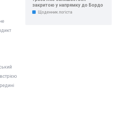
закритою у напрямку до Бордо
Щоденник логіста
не
рдикт
йський
Австрією
редині
.