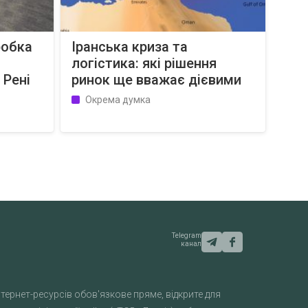
робка
Іранська криза та
логістика: які рішення
 Рені
ринок ще вважає дієвими
Окрема думка
Telegram
канал
тернет-ресурсів обов'язкове пряме, відкрите для