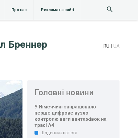
Про нас
Реклама на сайті
ал Бреннер
RU
UA
Головні новини
У Німеччині запрацювало
перше цифрове вузло
контролю ваги вантажівок на
трасі A4
Щоденник логіста