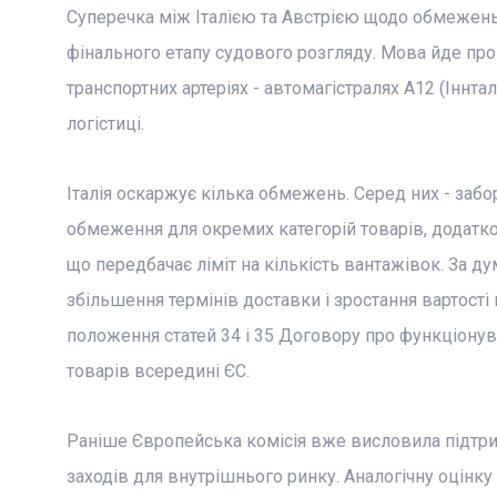
Суперечка між Італією та Австрією щодо обмежень
фінального етапу судового розгляду. Мова йде про
транспортних артеріях - автомагістралях A12 (Іннта
логістиці.
Італія оскаржує кілька обмежень. Серед них - забо
обмеження для окремих категорій товарів, додатков
що передбачає ліміт на кількість вантажівок. За ду
збільшення термінів доставки і зростання вартос
положення статей 34 і 35 Договору про функціону
товарів всередині ЄС.
Раніше Європейська комісія вже висловила підтри
заходів для внутрішнього ринку. Аналогічну оцінку 