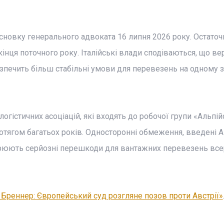
сновку генерального адвоката 16 липня 2026 року. Остаточ
інця поточного року. Італійські влади сподіваються, що ве
зпечить більш стабільні умови для перевезень на одному з
логістичних асоціацій, які входять до робочої групи «Альпі
отягом багатьох років. Односторонні обмеження, введені 
орюють серйозні перешкоди для вантажних перевезень все
 Бреннер: Європейський суд розгляне позов проти Австрії»