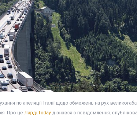
хання по апеляції Італії щодо обмежень на рух великогаб
ія. Про це
Ларді.Today
дізнався з повідомлення, опубліков