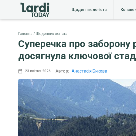
Щоденник логіста
Конспе
Головна
Щоденник логіста
Суперечка про заборону 
досягнула ключової стад
Автор:
Анастасія Бикова
23 квітня 2026