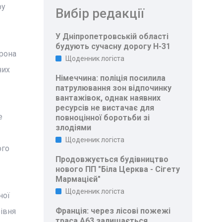
ру
Вибір редакції
У Дніпропетровській області
будують сучасну дорогу Н-31
орона
Щоденник логіста
них
Німеччина: поліція посилила
патрулювання зон відпочинку
вантажівок, однак наявних
ресурсів не вистачає для
е
повноцінної боротьби зі
злодіями
Щоденник логіста
ого
Продовжується будівництво
нового ПП "Біла Церква - Сігету
Мармацієй"
Щоденник логіста
ної
Франція: через лісові пожежі
івня
траса A63 залишається