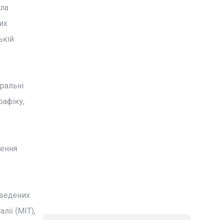
гла
их
ькій
оральні
рафіку,
щення
введених
лії (MIT),