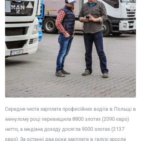
Середня чиста зарплата професійних водіїв в Польщі в
минулому році перевищила 8800 злотих (2090 євро)
нетто, а медіана доходу досягла 9000 злотих (2137
євро). За останні два роки зарплати в галузі зросли