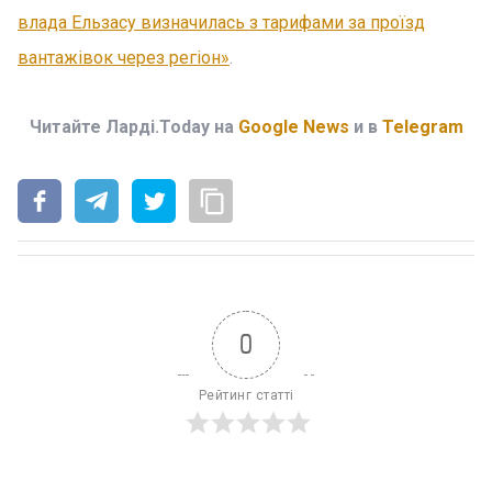
влада Ельзасу визначилась з тарифами за проїзд
вантажівок через регіон»
.
Читайте Ларді.Today на
Google News
и в
Telegram
0
Рейтинг статті