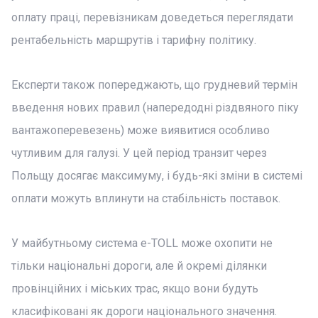
оплату праці, перевізникам доведеться переглядати
рентабельність маршрутів і тарифну політику.
Експерти також попереджають, що грудневий термін
введення нових правил (напередодні різдвяного піку
вантажоперевезень) може виявитися особливо
чутливим для галузі. У цей період транзит через
Польщу досягає максимуму, і будь-які зміни в системі
оплати можуть вплинути на стабільність поставок.
У майбутньому система e-TOLL може охопити не
тільки національні дороги, але й окремі ділянки
провінційних і міських трас, якщо вони будуть
класифіковані як дороги національного значення.