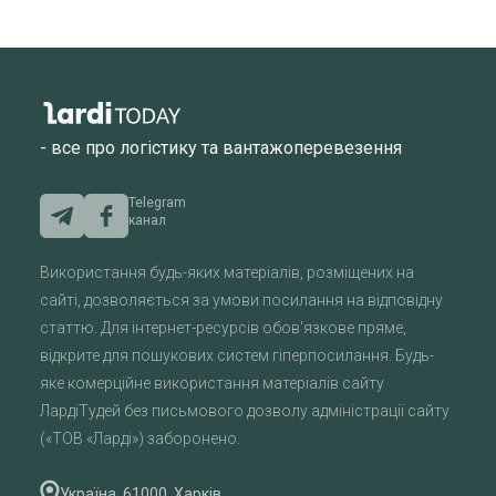
- все про логістику та вантажоперевезення
Telegram
канал
Використання будь-яких матеріалів, розміщених на
сайті, дозволяється за умови посилання на відповідну
статтю. Для інтернет-ресурсів обов'язкове пряме,
відкрите для пошукових систем гіперпосилання. Будь-
яке комерційне використання матеріалів сайту
ЛардіТудей без письмового дозволу адміністрації сайту
(«ТОВ «Ларді») заборонено.
Україна, 61000, Харків