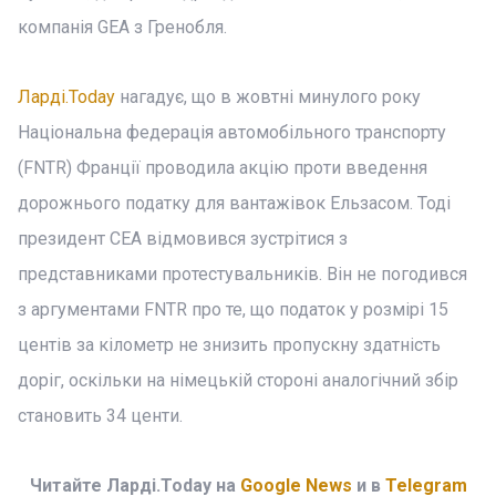
компанія GEA з Гренобля.
Ларді.Today
нагадує, що в жовтні минулого року
Національна федерація автомобільного транспорту
(FNTR) Франції проводила акцію проти введення
дорожнього податку для вантажівок Ельзасом. Тоді
президент CEA відмовився зустрітися з
представниками протестувальників. Він не погодився
з аргументами FNTR про те, що податок у розмірі 15
центів за кілометр не знизить пропускну здатність
доріг, оскільки на німецькій стороні аналогічний збір
становить 34 центи.
Читайте Ларді.Today на
Google News
и в
Telegram