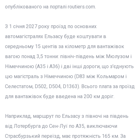
опублікованого на порталі routiers.com.
З 1 січня 2027 року проїзд по основних
автомагістралях Ельзасу буде коштувати в
середньому 15 центів за кілометр для вантажівок
вагою понад 3,5 тонни: північ-південь між Мюлузом і
Німеччиною (A35 і A36) і дві інші дороги, що з'єднують
цю магістраль з Німеччиною (D83 між Кольмаром і
Селестатом, D502, D504, D1363). Всього плата за проїзд
для вантажівок буде введена на 200 км доріг.
Наприклад, маршрут по Ельзасу з півночі на південь
від Лотербурга до Сен-Луї по A35, виключаючи
Страсбурзький переїзд, має протяжність 165 км. За