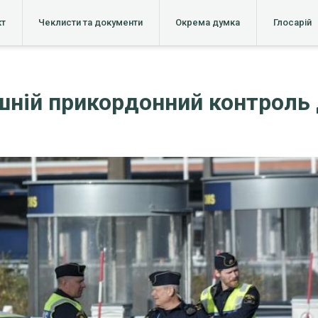
кт
Чеклисти та документи
Окрема думка
Глосарій
ній прикордонний контроль 