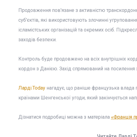
Продовження пов'язане з активністю транскордонн
суб'єктів, які використовують злочинні угрупованн
ісламістських організацій та окремих осіб. Підкре
заходів безпеки.
Контроль буде продовжено на всіх внутрішніх корд
кордон з Данією. Захід спрямований на посилення з
Ларді.Today
нагадує, що раніше французька влада 
країнами Шенгенської угоди, який закінчується нап
Дізнатися подробиці можна з матеріала
«Франція п
Читайте Ларді.T