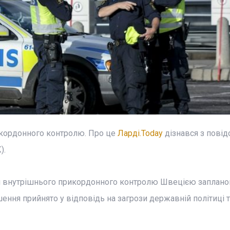
икордонного контролю. Про це
Ларді.Today
дізнався з повід
).
ня внутрішнього прикордонного контролю Швецією заплано
шення прийнято у відповідь на загрози державній політиці т