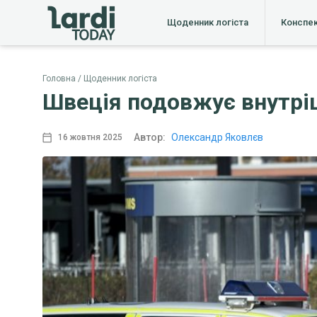
Щоденник логіста
Конспе
Головна
Щоденник логіста
Швеція подовжує внутріш
Автор:
Олександр Яковлєв
16 жовтня 2025