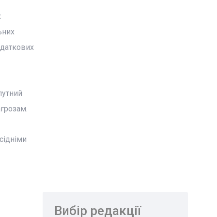
х
ьних
одаткових
путний
агрозам.
сідніми
Вибір редакції