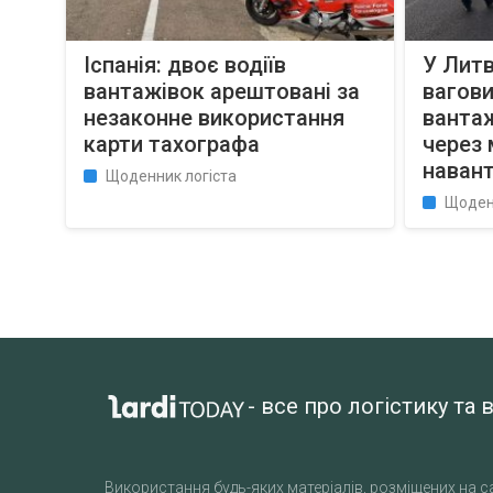
Іспанія: двоє водіїв
У Лит
вантажівок арештовані за
вагов
незаконне використання
вантаж
карти тахографа
через
наван
Щоденник логіста
Щоден
- все про логістику т
Використання будь-яких матеріалів, розміщених на са