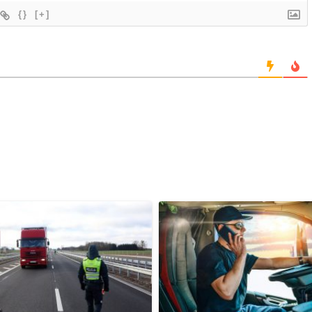
{}
[+]