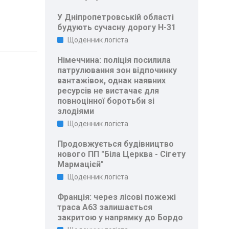
У Дніпропетровській області
будують сучасну дорогу Н-31
Щоденник логіста
Німеччина: поліція посилила
патрулювання зон відпочинку
вантажівок, однак наявних
ресурсів не вистачає для
повноцінної боротьби зі
злодіями
Щоденник логіста
Продовжується будівництво
нового ПП "Біла Церква - Сігету
Мармацієй"
Щоденник логіста
Франція: через лісові пожежі
траса A63 залишається
закритою у напрямку до Бордо