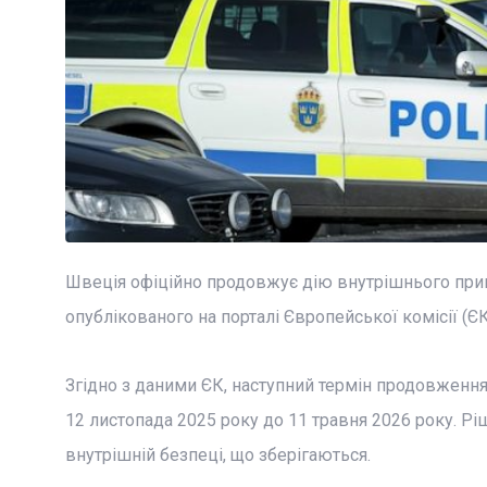
Швеція офіційно продовжує дію внутрішнього пр
опублікованого на порталі Європейської комісії (ЄК
Згідно з даними ЄК, наступний термін продовжен
12 листопада 2025 року до 11 травня 2026 року. Рі
внутрішній безпеці, що зберігаються.