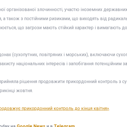
ої організованої злочинності, участю іноземних державни
я, а також з постійними ризиками, що виходять від радикал
слюється, що загрози мають стійкий характер і вимагають д
онах (сухопутних, повітряних і морських), включаючи сухо
ахисту національних інтересів і запобігання потенційним з
прийняла рішення продовжити прикордонний контроль з су
рикінці жовтня.
родовжує прикордонний контроль до кінця квітня»
.
oday на
Google News
и в
Telegram