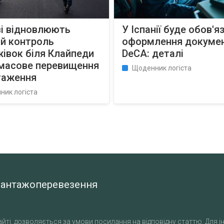
ві відновлюють
У Іспанії буде обов'
ий контроль
оформлення докуме
івок біля Клайпеди
DeCA: деталі
 масове перевищення
Щоденник логіста
таження
ник логіста
а вантажоперевезення
йті, дозволяється за умови посилання на відповідну статтю. Для ін