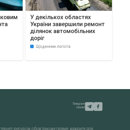
язковим
У декількох областях
нта
України завершили ремонт
ділянок автомобільних
доріг
Щоденник логіста
Telegram
канал
тернет-ресурсів обов'язкове пряме, відкрите для