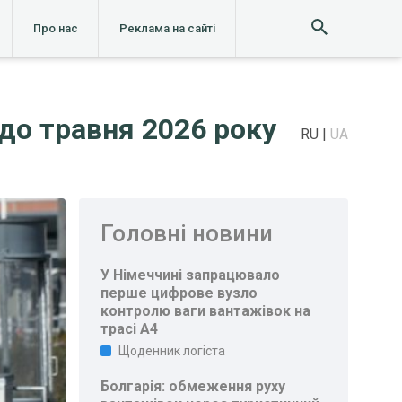
Про нас
Реклама на сайті
до травня 2026 року
RU
UA
Головні новини
У Німеччині запрацювало
перше цифрове вузло
контролю ваги вантажівок на
трасі A4
Щоденник логіста
Болгарія: обмеження руху