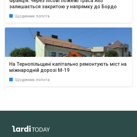
Франція: через лісові пожежі траса A63
залишається закритою у напрямку до Бордо
Щоденник логіста
На Тернопільщині капітально ремонтують міст на
міжнародній дорозі М-19
Щоденник логіста