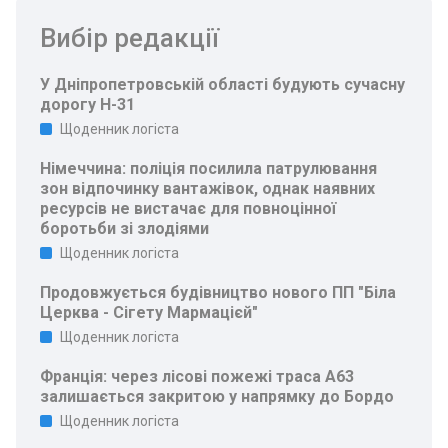
Вибір редакції
У Дніпропетровській області будують сучасну
дорогу Н-31
Щоденник логіста
Німеччина: поліція посилила патрулювання
зон відпочинку вантажівок, однак наявних
ресурсів не вистачає для повноцінної
боротьби зі злодіями
Щоденник логіста
Продовжується будівництво нового ПП "Біла
Церква - Сігету Мармацієй"
Щоденник логіста
Франція: через лісові пожежі траса A63
залишається закритою у напрямку до Бордо
Щоденник логіста