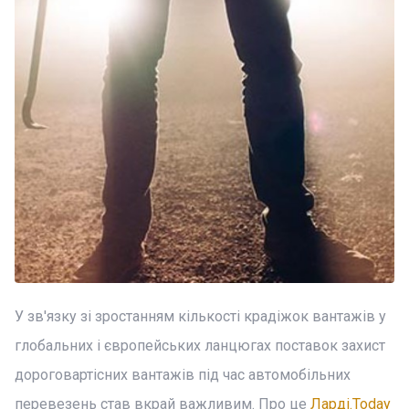
У зв'язку зі зростанням кількості крадіжок вантажів у
глобальних і європейських ланцюгах поставок захист
дороговартісних вантажів під час автомобільних
перевезень став вкрай важливим. Про це
Ларді.Today