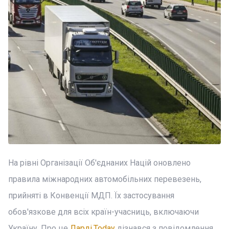
На рівні Організації Об'єднаних Націй оновлено
правила міжнародних автомобільних перевезень,
прийняті в Конвенції МДП. Їх застосування
обов'язкове для всіх країн-учасниць, включаючи
Україну. Про це
Ларді.Today
дізнався з повідомлення