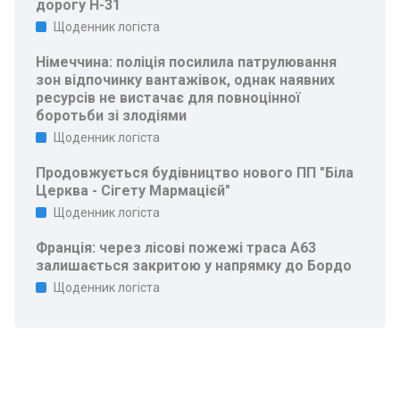
дорогу Н-31
Щоденник логіста
Німеччина: поліція посилила патрулювання
зон відпочинку вантажівок, однак наявних
ресурсів не вистачає для повноцінної
боротьби зі злодіями
Щоденник логіста
Продовжується будівництво нового ПП "Біла
Церква - Сігету Мармацієй"
Щоденник логіста
Франція: через лісові пожежі траса A63
залишається закритою у напрямку до Бордо
Щоденник логіста