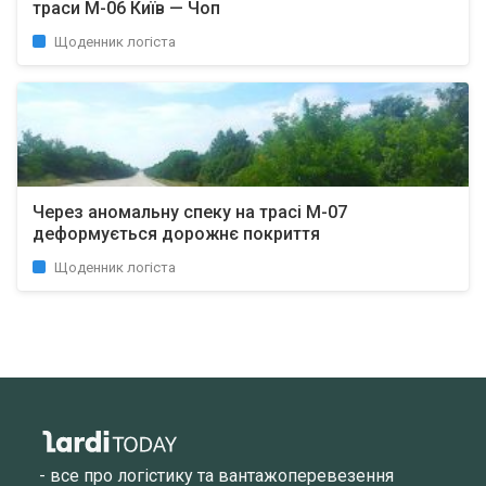
траси М-06 Київ — Чоп
Щоденник логіста
Через аномальну спеку на трасі М-07
деформується дорожнє покриття
Щоденник логіста
- все про логістику та вантажоперевезення