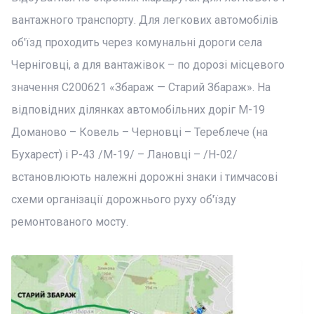
вантажного транспорту. Для легкових автомобілів
об'їзд проходить через комунальні дороги села
Черніговці, а для вантажівок – по дорозі місцевого
значення С200621 «Збараж — Старий Збараж». На
відповідних ділянках автомобільних доріг М-19
Доманово – Ковель – Черновці – Тереблече (на
Бухарест) і Р-43 /М-19/ – Лановці – /Н-02/
встановлюють належні дорожні знаки і тимчасові
схеми організації дорожнього руху об'їзду
ремонтованого мосту.