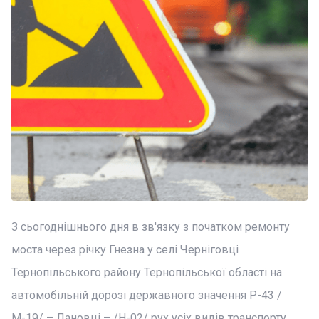
З сьогоднішнього дня в зв'язку з початком ремонту
моста через річку Гнезна у селі Черніговці
Тернопільського району Тернопільської області на
автомобільній дорозі державного значення Р-43 /
М-19/ – Лановці – /Н-02/ рух усіх видів транспорту