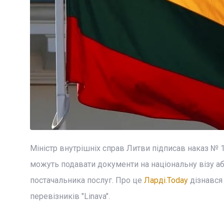
Міністр внутрішніх справ Литви підписав наказ № 
можуть подавати документи на національну візу а
постачальника послуг. Про це
Ларді.Today
дізнався 
перевізників "Linava".