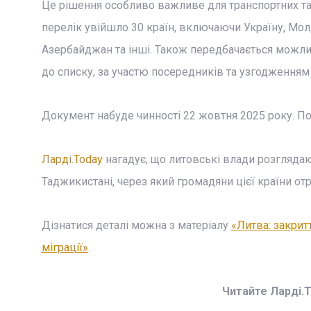
Це рішення особливо важливе для транспортних та л
перелік увійшло 30 країн, включаючи Україну, Молдо
Азербайджан та інші. Також передбачається можливі
до списку, за участю посередників та узгодженням
Документ набуде чинності 22 жовтня 2025 року. П
Ларді.Today
нагадує, що литовські влади розгляда
Таджикистані, через який громадяни цієї країни о
Дізнатися деталі можна з матеріалу
«Литва: закрит
міграції»
.
Читайте Ларді.