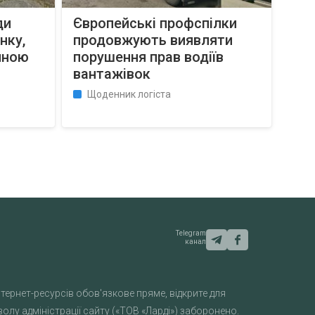
ди
Європейські профспілки
нку,
продовжують виявляти
чною
порушення прав водіїв
вантажівок
Щоденник логіста
Telegram
канал
тернет-ресурсів обов'язкове пряме, відкрите для
лу адміністрації сайту («ТОВ «Ларді») заборонено.