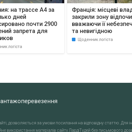
ия: на трассе A4 за
Франція: місцеві вла
лько дней
закрили зону відпочи
сировано почти 2900
вважаючи її небезпе
ений запрета для
та невигідною
виков
Щоденник логіста
ник логіста
а вантажоперевезення
йті, дозволяється за умови посилання на відповідну статтю. Для ін
не використання матеріалів сайту ЛардіТудей без письмового дозво