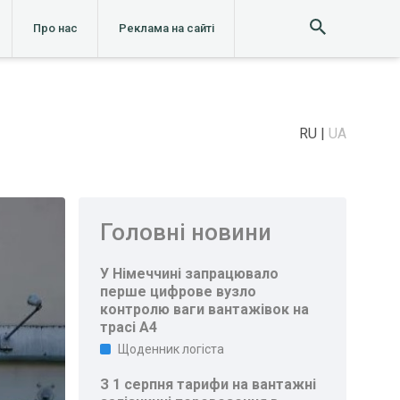
Про нас
Реклама на сайті
RU
UA
Головні новини
У Німеччині запрацювало
перше цифрове вузло
контролю ваги вантажівок на
трасі A4
Щоденник логіста
З 1 серпня тарифи на вантажні