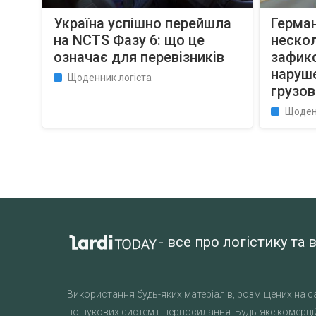
Україна успішно перейшла
Герман
на NCTS Фазу 6: що це
неско
означає для перевізників
зафик
наруш
Щоденник логіста
грузо
Щоден
- все про логістику т
Використання будь-яких матеріалів, розміщених на са
пошукових систем гіперпосилання. Будь-яке комерцій