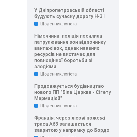
У Дніпропетровській області
будують сучасну дорогу Н-31
Щоденник логіста
Німеччина: поліція посилила
патрулювання зон відпочинку
вантажівок, однак наявних
ресурсів не вистачає для
повноцінної боротьби зі
злодіями
Щоденник логіста
Продовжується будівництво
нового ПП "Біла Церква - Сігету
Мармацієй"
Щоденник логіста
Франція: через лісові пожежі
траса A63 залишається
закритою у напрямку до Бордо