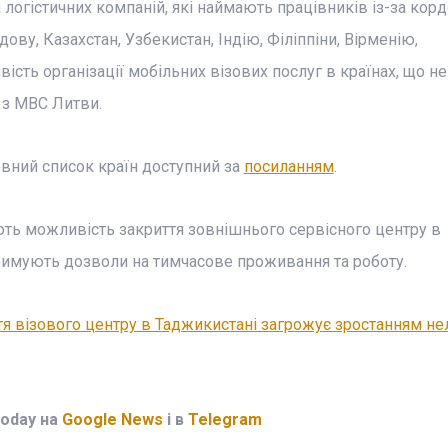
огістичних компаній, які наймають працівників із-за корд
ву, Казахстан, Узбекистан, Індію, Філіппіни, Вірменію,
сть організації мобільних візових послуг в країнах, що н
 з МВС Литви.
овний список країн доступний за
посиланням
.
ють можливість закриття зовнішнього сервісного центру в
тримують дозволи на тимчасове проживання та роботу.
тя візового центру в Таджикистані загрожує зростанням не
Today на
Google News
і в
Telegram