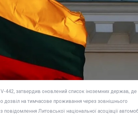
1V-442, затвердив оновлений список іноземних держав, де
бо дозвіл на тимчасове проживання через зовнішнього
з повідомлення Литовської національної асоціації автомо