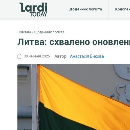
Щоденник логіста
Конспе
Головна
Щоденник логіста
Литва: схвалено оновлен
Автор:
Анастасія Бикова
30 червня 2025