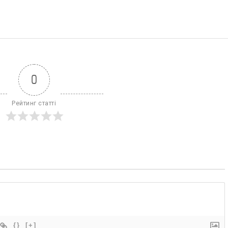
0
Рейтинг статті
{}
[+]