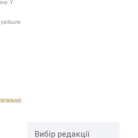
ону. У
е увійшли
легальної
Вибір редакції