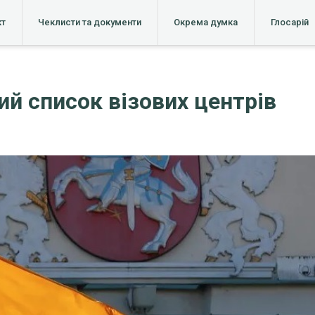
кт
Чеклисти та документи
Окрема думка
Глосарій
ий список візових центрів