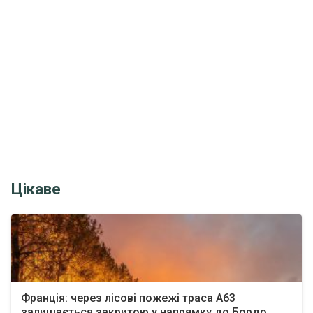
Цікаве
Франція: через лісові пожежі траса A63
залишається закритою у напрямку до Бордо