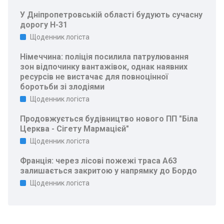
У Дніпропетровській області будують сучасну
дорогу Н-31
Щоденник логіста
Німеччина: поліція посилила патрулювання
зон відпочинку вантажівок, однак наявних
ресурсів не вистачає для повноцінної
боротьби зі злодіями
Щоденник логіста
Продовжується будівництво нового ПП "Біла
Церква - Сігету Мармацієй"
Щоденник логіста
Франція: через лісові пожежі траса A63
залишається закритою у напрямку до Бордо
Щоденник логіста