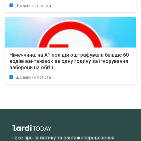
Щоденник логіста
Німеччина: на А1 поліція оштрафувала більше 60
водіїв вантажівок за одну годину за ігнорування
заборони на обгін
Щоденник логіста
- все про логістику та вантажоперевезення