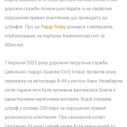
дорожні служби почали розглядати їх як серйозне
порушення правил освітлення, що приводить до
штрафів. Про це
Ларді.Today
дізнався з матеріалів,
опублікованих на порталах truckeronroad.com та
40ton.net.
7 березня 2025 року дорожня патрульна служба
Цивільної гвардії (Guardia Civil) Іспанії провела нічну
перевірку на автостраді А-44 у регіоні Хаен. Незабаром
після години ночі була зупинена вантажівка Scania з
характерними червоними вогнями. Водій отримав
штраф у розмірі 200 євро за порушення правил
дозволеного освітлення. При своєчасній оплаті
(протягом 20 днів) штраф може бути зменшений до