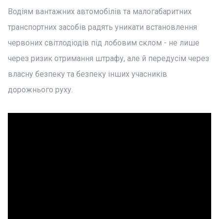
Водіям вантажних автомобілів та малогабаритних
транспортних засобів радять уникати встановлення
червоних світлодіодів під лобовим склом - не лише
через ризик отримання штрафу, але й передусім через
власну безпеку та безпеку інших учасників
дорожнього руху.