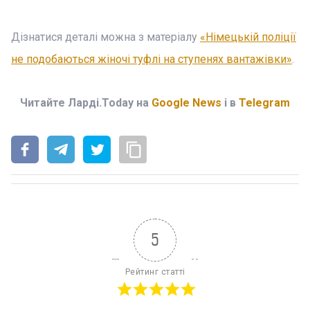
Дізнатися деталі можна з матеріалу
«Німецькій поліції
не подобаються жіночі туфлі на ступенях вантажівки»
.
Читайте Ларді.Today на
Google News
і в
Telegram
5
Рейтинг статті