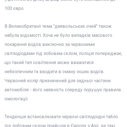
100 євро.
В Великобританії тема "диявольських очей" також
набула відомості. Хоча не було випадків масового
покарання водіїв виключно за червоними
світлодіодами під лобовим склом, поліція попереджає,
що такий тип освітлення може вважатися
небезпечним та вводити в оману інших водіїв.
Червоний колір призначений для задньої частини
автомобіля - його наявність спереду порушує правила
омологації.
Тенденція встановлювати червоні світлодіодні табло
під лобовим склом прийшла в Європу з Азії, де такі