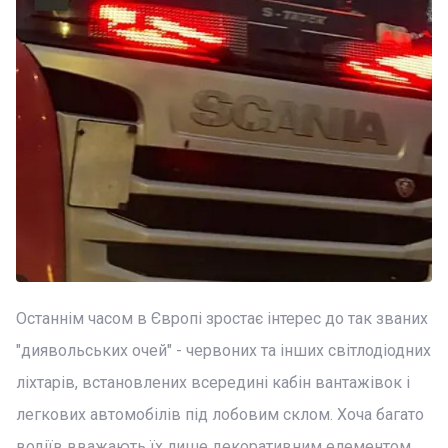
Останнім часом в Європі зростає інтерес до так званих
"диявольських очей" - червоних та інших світлодіодних
ліхтарів, встановлених всередині кабін вантажівок і
легкових автомобілів під лобовим склом. Хоча багато
водіїв вважають їх лише декоративним елементом,