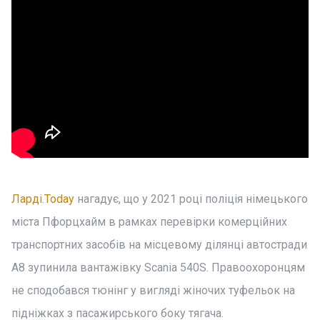
Ларді.Today
нагадує, що у 2021 році поліція німецького
міста Пфорцхайм в рамках перевірки комерційних
транспортних засобів на місцевому ділянці автостради
A8 зупинила вантажівку Scania 540S. Правоохоронцям
не сподобався тюнінг у вигляді жіночих туфельок на
підніжках з пасажирського боку тягача.