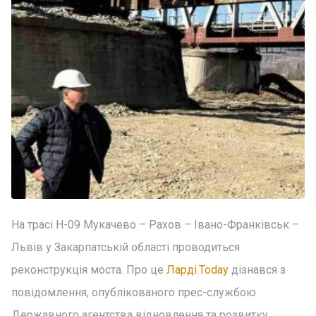
На трасі Н-09 Мукачево – Рахов – Івано-Франківськ –
Львів у Закарпатській області проводиться
реконструкція моста. Про це
Ларді.Today
дізнався з
повідомлення, опублікованого прес-службою
Державного агентства відновлення та розвитку