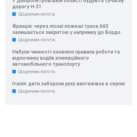
У Дніпропетровській області будують сучасну
дорогу Н-31
Щоденник логіста
Франція: через лісові пожежі траса A63
залишається закритою у напрямку до Бордо
Щоденник логіста
Набули чинності оновлені правила роботи та
відпочинку водіїв комерційного
автомобільного транспорту
Щоденник логіста
Італія: дати заборони руху вантажівок в серпні
Щоденник логіста