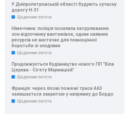
У Дніпропетровській області будують сучасну
дорогу Н-31
Щоденник логіста
Німеччина: поліція посилила патрулювання
зон відпочинку вантажівок, однак наявних
ресурсів не вистачає для повноцінної
боротьби зі злодіями
Щоденник логіста
Продовжується будівництво нового ПП "Біла
Церква - Сігету Мармацієй"
Щоденник логіста
Франція: через лісові пожежі траса A63
залишається закритою у напрямку до Бордо
Щоденник логіста