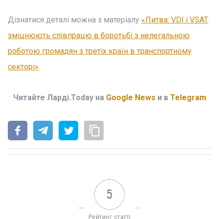
Дізнатися деталі можна з матеріалу
«Литва: VDI і VSAT
зміцнюють співпрацю в боротьбі з нелегальною
роботою громадян з третіх країн в транспортному
секторі»
.
Читайте Ларді.Today на
Google News
и в
Telegram
5
Рейтинг статті