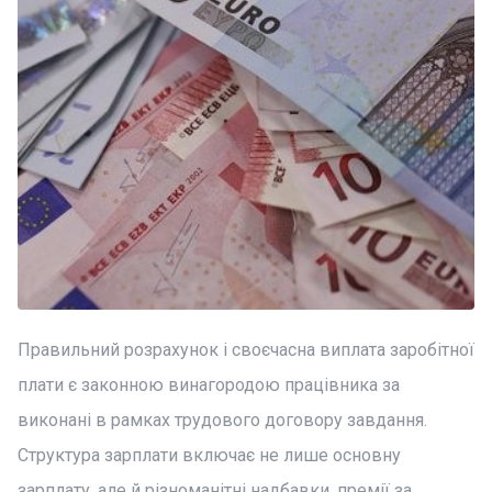
Правильний розрахунок і своєчасна виплата заробітної
плати є законною винагородою працівника за
виконані в рамках трудового договору завдання.
Структура зарплати включає не лише основну
зарплату, але й різноманітні надбавки, премії за