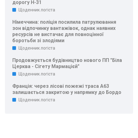
дорогу Н-31
Щоденник логіста
Німеччина: поліція посилила патрулювання
зон відпочинку вантажівок, однак наявних
ресурсів не вистачає для повноцінної
боротьби зі злодіями
Щоденник логіста
Продовжується будівництво нового ПП "Біла
Церква - Сігету Мармацієй"
Щоденник логіста
Франція: через лісові пожежі траса A63
залишається закритою у напрямку до Бордо
Щоденник логіста