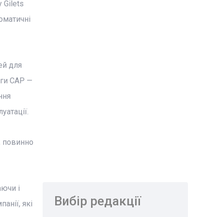
 Gilets
томатичні
ей для
ги CAP —
ння
уатації.
, повинно
аючи і
Вибір редакції
анії, які