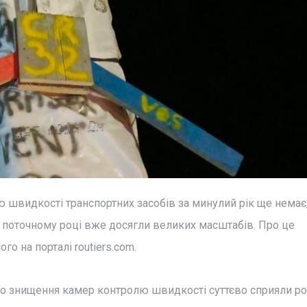
швидкості транспортних засобів за минулий рік ще немає, 
поточному році вже досягли великих масштабів. Про це
о на порталі routiers.com.
о знищення камер контролю швидкості суттєво сприяли р