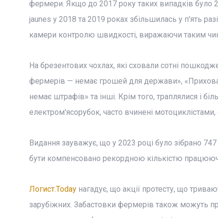
фермери. Якщо до 2017 року таких випадків було 2 ти
jaunes у 2018 та 2019 роках збільшилась у п'ять р
камери контролю швидкості, виражаючи таким чи
На брезентових чохлах, які сховали сотні пошкодж
фермерів — немає грошей для держави», «Прихова
немає штрафів» та інші. Крім того, траплялися і бі
електром'ясорубок, часто вчинені мотоциклістами, 
Видання зауважує, що у 2023 році було зібрано 74
бути компенсовано рекордною кількістю працюючих
Логист.Today
нагадує, що акції протесту, що триваю
зарубіжних. Забастовки фермерів також можуть приз