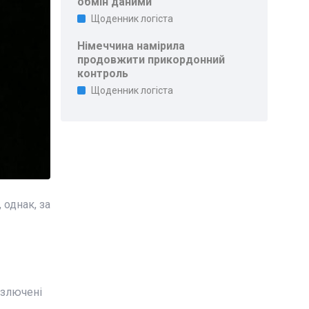
обмін даними
Щоденник логіста
Німеччина намірила
продовжити прикордонний
контроль
Щоденник логіста
однак, за
озлючені