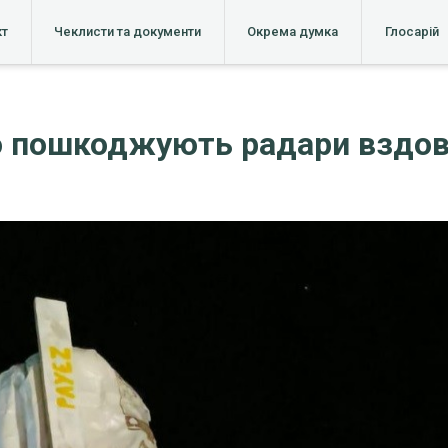
кт
Чеклисти та документи
Окрема думка
Глосарій
о пошкоджують радари вздов