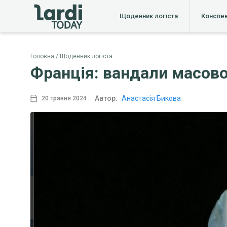
Щоденник логіста
Конспе
Головна
Щоденник логіста
Франція: вандали масов
Автор:
Анастасія Бикова
20 травня 2024