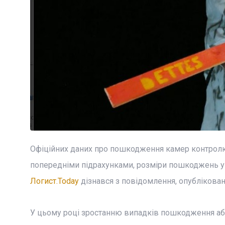
Офіційних даних про пошкодження камер контролю 
попередніми підрахунками, розміри пошкоджень у 
Логист.Today
дізнався з повідомлення, опублікованог
У цьому році зростанню випадків пошкодження аб