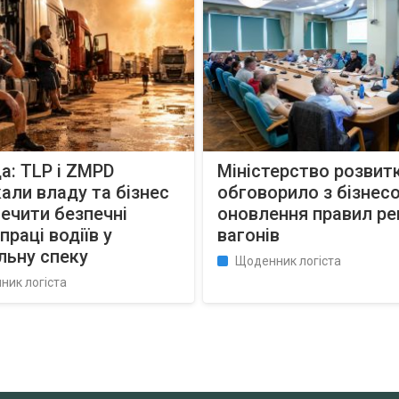
: TLP і ZMPD
Міністерство розвит
али владу та бізнес
обговорило з бізнес
ечити безпечні
оновлення правил р
праці водіїв у
вагонів
льну спеку
Щоденник логіста
ник логіста