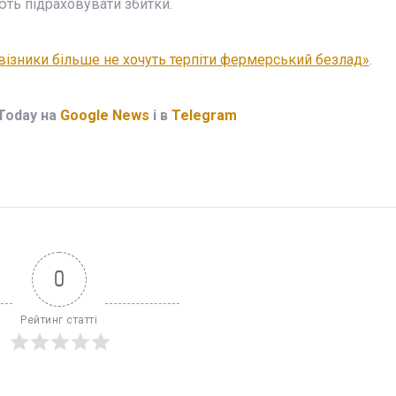
ють підраховувати збитки.
візники більше не хочуть терпіти фермерський безлад»
.
Today на
Google News
і в
Telegram
0
Рейтинг статті