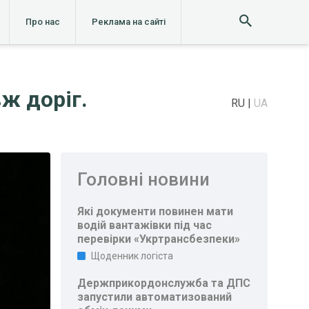
Про нас
Реклама на сайті
ж доріг.
RU
UA
Головні новини
Які документи повинен мати
водій вантажівки під час
перевірки «Укртрансбезпеки»
Щоденник логіста
Держприкордонслужба та ДПС
запустили автоматизований