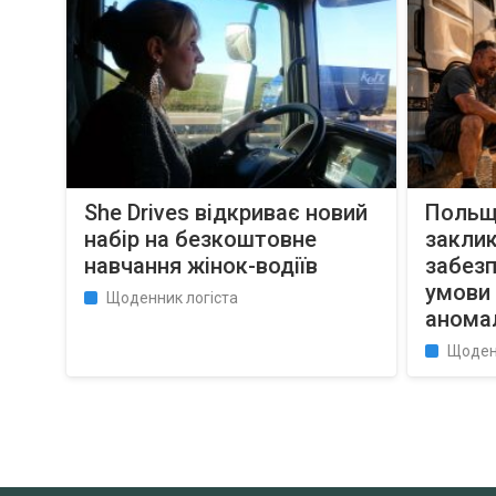
She Drives відкриває новий
Польща
набір на безкоштовне
заклик
навчання жінок-водіїв
забезп
умови 
Щоденник логіста
анома
Щоден