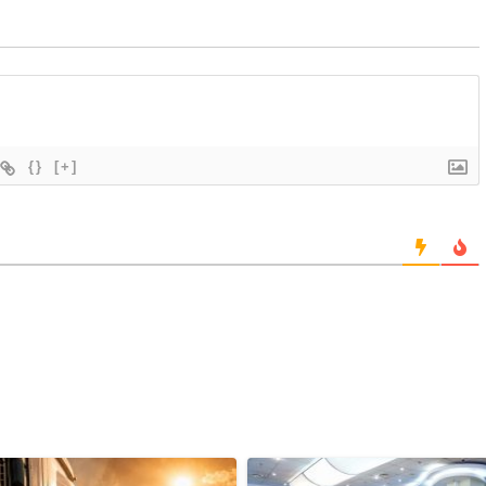
{}
[+]