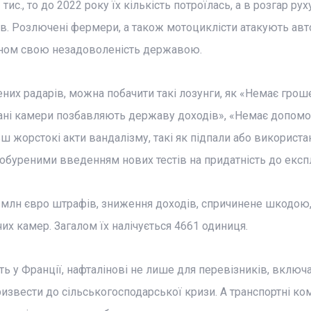
с., то до 2022 року їх кількість потроїлась, а в розгар руху
азів. Розлючені фермери, а також мотоциклісти атакують ав
ном свою незадоволеність державою.
ених радарів, можна побачити такі лозунги, як «Немає грош
ні камери позбавляють державу доходів», «Немає допомо
льш жорстокі акти вандалізму, такі як підпали або використа
обуреними введенням нових тестів на придатність до експл
7 млн євро штрафів, зниження доходів, спричинене шкодою
 камер. Загалом їх налічується 4661 одиниця.
ть у Франції, нафталінові не лише для перевізників, включ
вести до сільськогосподарської кризи. А транспортні комп