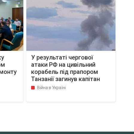
ку
У результаті чергової
ом
атаки РФ на цивільний
емонту
корабель під прапором
Танзанії загинув капітан
Війна в Україні