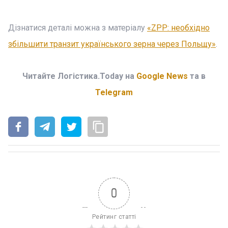
Дізнатися деталі можна з матеріалу
«ZPP: необхідно
збільшити транзит українського зерна через Польщу»
.
Читайте Логістика.Today на
Google News
та в
Telegram
0
Рейтинг статті