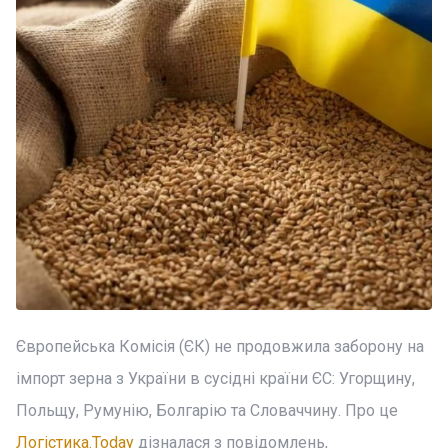
Європейська Комісія (ЄК) не продовжила заборону на
імпорт зерна з України в сусідні країни ЄС: Угорщину,
Польщу, Румунію, Болгарію та Словаччину. Про це
Логістика.Today
дізналася з повідомлень,