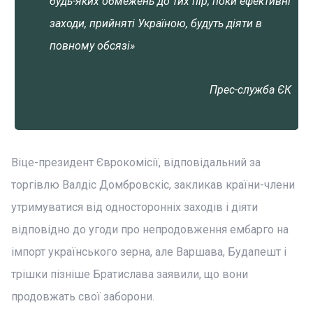
будь-яких обмежень до тих пір, поки ефективні
заходи, прийняті Україною, будуть діяти в
повному обсязі»
Прес-служба ЄК
Віце-президент Єврокомісії, відповідальний за
торгівлю Валдіс Домбровскіс, закликав країни-члени
утримуватися від односторонніх заходів і діяти
відповідно до угоди про непродовження ембарго на
імпорт українського зерна, але Варшава, Будапешт і
трішки пізніше Братислава заявили, що вони
продовжать свої заборони.