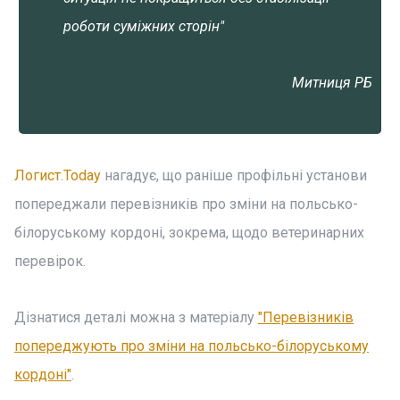
роботи суміжних сторін"
Митниця РБ
Логист.Today
нагадує, що раніше профільні установи
попереджали перевізників про зміни на польсько-
білоруському кордоні, зокрема, щодо ветеринарних
перевірок.
Дізнатися деталі можна з матеріалу
"Перевізників
попереджують про зміни на польсько-білоруському
кордоні"
.