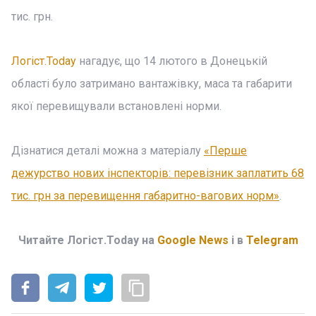
тис. грн.
Логіст.Today
нагадує, що 14 лютого в Донецькій
області було затримано вантажівку, маса та габарити
якої перевищували встановлені норми.
Дізнатися деталі можна з матеріалу
«Перше
дежурство нових інспекторів: перевізник заплатить 68
тис. грн за перевищення габаритно-вагових норм»
.
Читайте Логіст.Today на
Google News
і в
Telegram