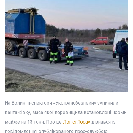
На Волині інспектори «Укртрансбезпеки» зупинили
вантажівку, маса якої перевищила встановлені норми
майже на 13 тонн. Про це
Логіст.Today
дізнався із
повідомлення, опублікованого прес-службою