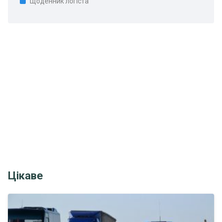
Щоденник логіста
Цікаве