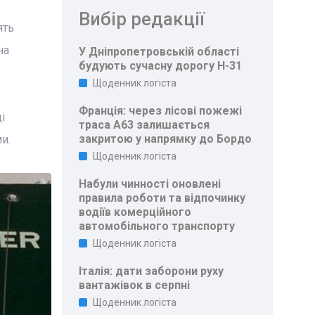
Вибір редакції
ять
на
У Дніпропетровській області
будують сучасну дорогу Н-31
Щоденник логіста
Франція: через лісові пожежі
і
траса A63 залишається
закритою у напрямку до Бордо
и.
Щоденник логіста
Набули чинності оновлені
правила роботи та відпочинку
водіїв комерційного
автомобільного транспорту
Щоденник логіста
Італія: дати заборони руху
вантажівок в серпні
Щоденник логіста