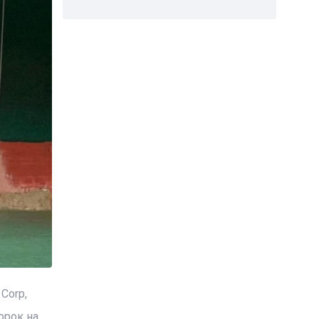
Corp,
орок на