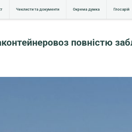
кт
Чеклисти та документи
Окрема думка
Глосарій
аконтейнеровоз повністю за