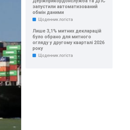
Держприкордонслужба та ДПС
запустили автоматизований
обмін даними
Щоденник логіста
Лише 3,1% митних декларацій
було обрано для митного
огляду у другому кварталі 2026
року
Щоденник логіста