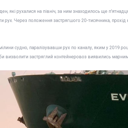
ден, які рухалися на північ, за ним знаходилось ще п'ятнадц
и рух. Через положення застрягшого 20-тисячника, прохід 
мілини судно, паралізувавши рух по каналу, яким у 2019 роц
оби визволити застряглий контейнеровоз виявились марним