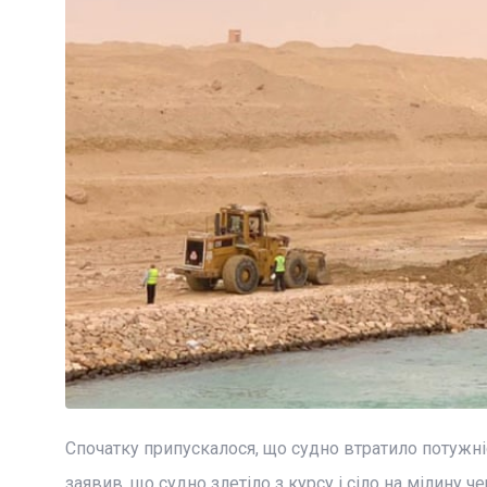
Спочатку припускалося, що судно втратило потужніс
заявив, що судно злетіло з курсу і сіло на мілину 