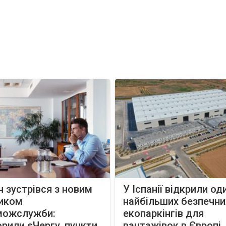
 зустрівся з новим
У Іспанії відкрили оди
ником
найбільших безпечни
можслужби:
екопаркінгів для
рили єЧергу, пункти
вантажівок в Європі