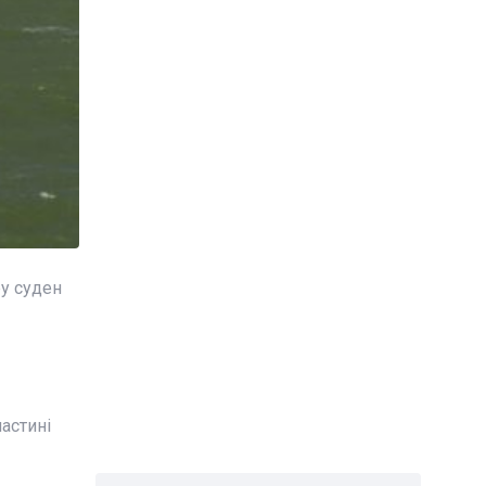
ру суден
астині