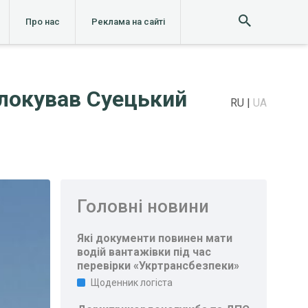
Про нас
Реклама на сайті
блокував Суецький
RU
UA
Головні новини
Які документи повинен мати
водій вантажівки під час
перевірки «Укртрансбезпеки»
Щоденник логіста