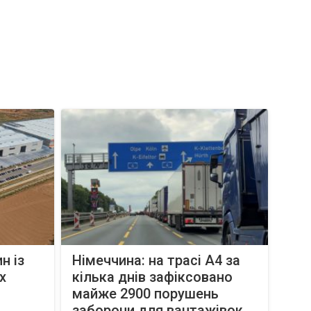
н із
Німеччина: на трасі A4 за
х
кілька днів зафіксовано
майже 2900 порушень
заборони для вантажівок