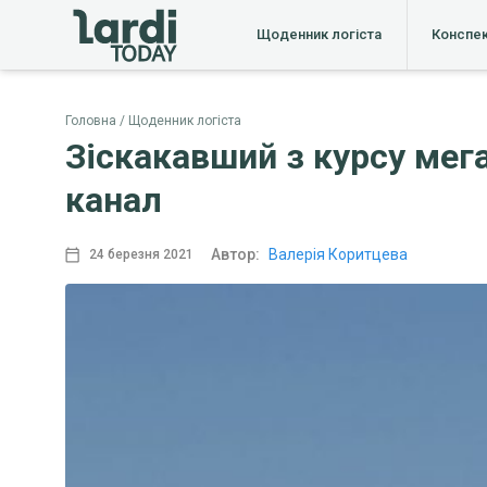
Щоденник логіста
Конспе
Головна
Щоденник логіста
Зіскакавший з курсу мег
канал
Автор:
Валерія Коритцева
24 березня 2021