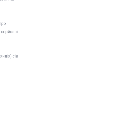
про
 серйозні
яндія) сів