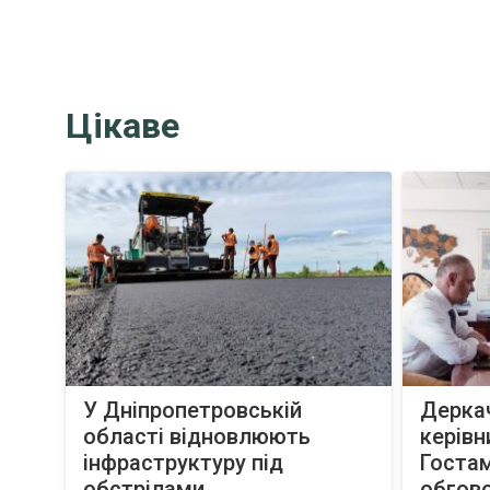
Цікаве
У Дніпропетровській
Деркач
області відновлюють
керів
інфраструктуру під
Госта
обстрілами
обгово