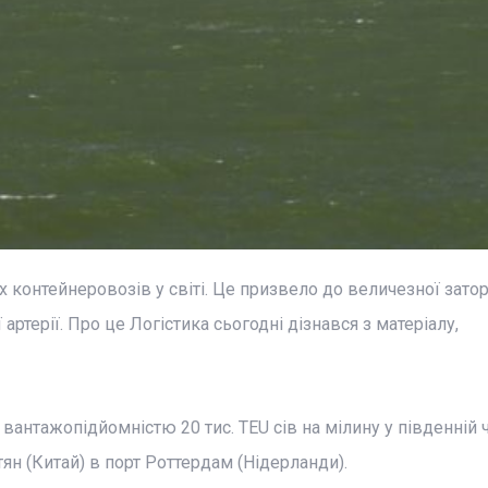
х контейнеровозів у світі. Це призвело до величезної зато
ртерії. Про це Логістика сьогодні дізнався з матеріалу,
антажопідйомністю 20 тис. TEU сів на мілину у південній ч
ян (Китай) в порт Роттердам (Нідерланди).