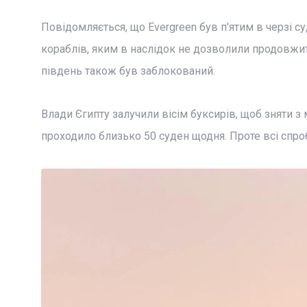
Повідомляється, що Evergreen був п'ятим в черзі су
кораблів, яким в наслідок не дозволили продовжит
південь також був заблокований.
Влади Єгипту залучили вісім буксирів, щоб зняти з 
проходило близько 50 суден щодня. Проте всі спр