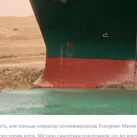
ть, але пізніше оператор контейнеровоза, Evergreen Marine 
через порив вітру. Місцеві синоптики повідомили, що во вівт