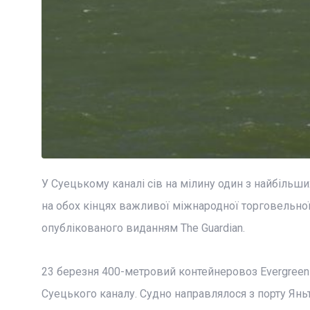
У Суецькому каналі сів на мілину один з найбільши
на обох кінцях важливої міжнародної торговельної а
опублікованого виданням The Guardian.
23 березня 400-метровий контейнеровоз Evergreen в
Суецького каналу. Судно направлялося з порту Яньт