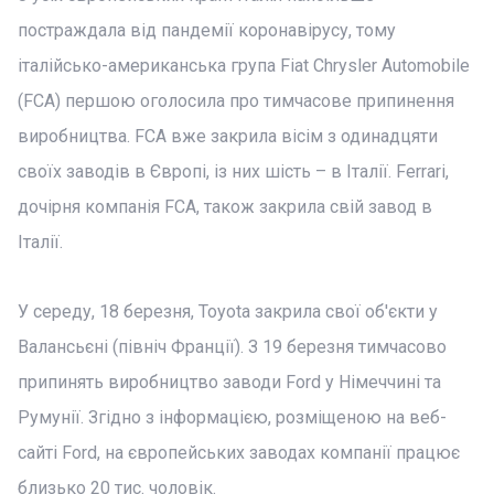
постраждала від пандемії коронавірусу, тому
італійсько-американська група Fiat Chrysler Automobile
(FCA) першою оголосила про тимчасове припинення
виробництва. FCA вже закрила вісім з одинадцяти
своїх заводів в Європі, із них шість – в Італії. Ferrari,
дочірня компанія FCA, також закрила свій завод в
Італії.
У середу, 18 березня, Toyota закрила свої об'єкти у
Валансьєні (північ Франції). З 19 березня тимчасово
припинять виробництво заводи Ford у Німеччині та
Румунії. Згідно з інформацією, розміщеною на веб-
сайті Ford, на європейських заводах компанії працює
близько 20 тис. чоловік.