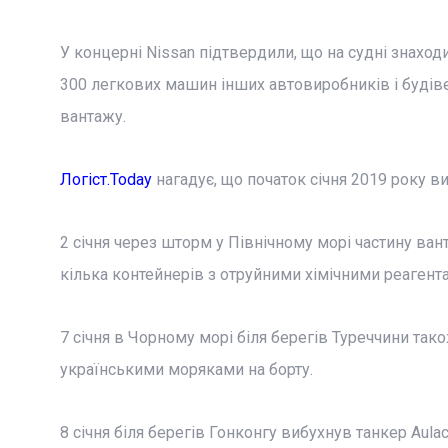
У концерні Nissan підтвердили, що на судні знаходи
300 легкових машин інших автовиробників і будіве
вантажу.
Логіст.Today
нагадує, що початок січня 2019 року в
2 січня через шторм у Північному морі частину ван
кілька контейнерів з отруйними хімічними реагент
7 січня в Чорному морі біля берегів Туреччини так
українськими моряками на борту.
8 січня біля берегів Гонконгу вибухнув танкер Aulac