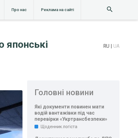
Про нас
Реклама на сайті
о японські
RU
UA
Головні новини
Які документи повинен мати
водій вантажівки під час
перевірки «Укртрансбезпеки»
Щоденник логіста