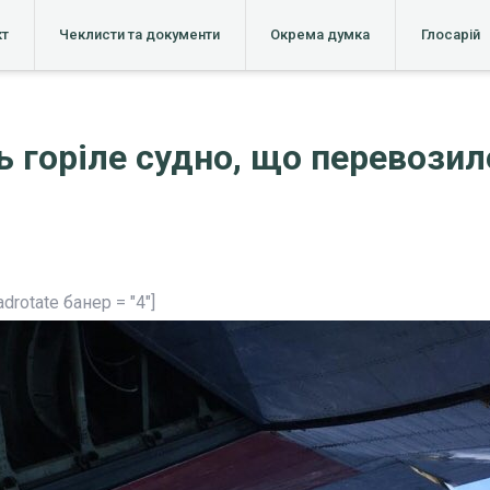
кт
Чеклисти та документи
Окрема думка
Глосарій
ь горіле судно, що перевозил
adrotate банер = "4"]