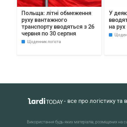
Польща: літні обмеження
У деяк
руху вантажного
вводят
транспорту вводяться з 26
на рух
червня по 30 серпня
Щоден
Щоденник логіста
- все про логістику т
Використання будь-яких матеріалів, розміщених на са