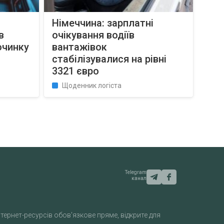
Німеччина: зарплатні
в
очікування водіїв
очинку
вантажівок
стабілізувалися на рівні
3321 євро
Щоденник логіста
Telegram
канал
тернет-ресурсів обов'язкове пряме, відкрите для