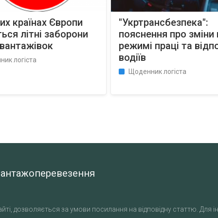
их країнах Європи
"Укртрансбезпека":
ься літні заборони
пояснення про зміни 
 вантажівок
режимі праці та відп
водіїв
ник логіста
Щоденник логіста
а вантажоперевезення
йті, дозволяється за умови посилання на відповідну статтю. Для ін