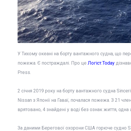
У Тихому океані на борту вантажного судна, що пе
пожежа. Є постраждалі. Про це
Логіст.Today
дізнавс
Press.
2 січня 2019 року на борту вантажного судна Sincer
Nissan з Японії на Гаваї, почалася пожежа. З 21 чле
врятовано, 4 знайдені у воді без ознак життя, одна
За даними Берегової охорони США горюче судно Sin