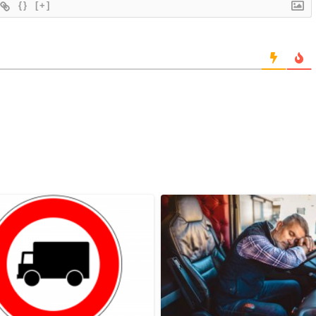
{}
[+]