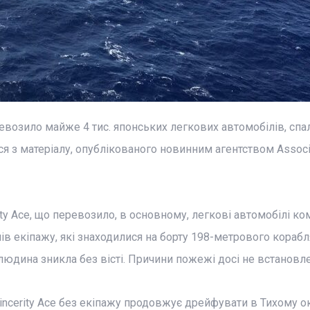
ревозило майже 4 тис. японських легкових автомобілів, спа
я з матеріалу, опублікованого новинним агентством Associ
ity Ace, що перевозило, в основному, легкові автомобілі ко
нів екіпажу, які знаходилися на борту 198-метрового корабля
 людина зникла без вісті. Причини пожежі досі не встановле
cerity Ace без екіпажу продовжує дрейфувати в Тихому ок