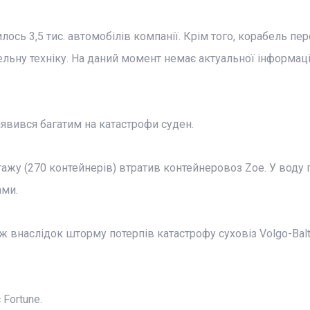
лось 3,5 тис. автомобілів компанії. Крім того, корабель пе
льну техніку. На даний момент немає актуальної інформаці
иявився багатим на катастрофи суден.
тажу (270 контейнерів) втратив контейнеровоз Zoe. У воду
ами.
ож внаслідок шторму потерпів катастрофу суховіз Volgo-Balt
 Fortune.