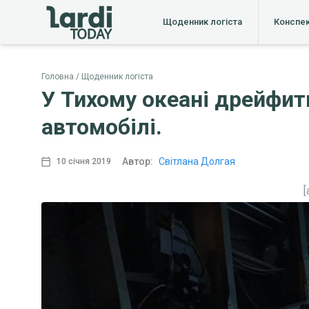
Щоденник логіста
Конспе
Головна
Щоденник логіста
У Тихому океані дрейфит
автомобілі.
Автор:
Світлана Долгая
10 січня 2019
[