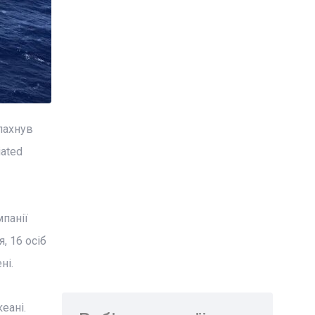
лахнув
ated
мпанії
, 16 осіб
ні.
еані.