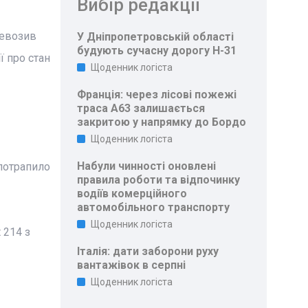
Вибір редакції
ревозив
У Дніпропетровській області
будують сучасну дорогу Н-31
ї про стан
Щоденник логіста
Франція: через лісові пожежі
траса A63 залишається
закритою у напрямку до Бордо
Щоденник логіста
Набули чинності оновлені
 потрапило
правила роботи та відпочинку
водіїв комерційного
автомобільного транспорту
Щоденник логіста
 214 з
Італія: дати заборони руху
вантажівок в серпні
Щоденник логіста