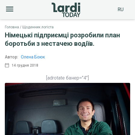
RU
Головна
Щоденник логіста
Німецькі підприємці розробили план
боротьби з нестачею водіїв.
Автор:
Олена Боюк
14 грудня 2018
[adrotate банер="4"]