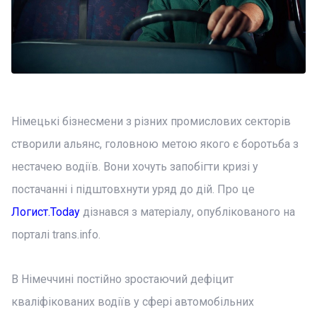
Німецькі бізнесмени з різних промислових секторів
створили альянс, головною метою якого є боротьба з
нестачею водіїв. Вони хочуть запобігти кризі у
постачанні і підштовхнути уряд до дій. Про це
Логист.Today
дізнався з матеріалу, опублікованого на
порталі trans.info.
В Німеччині постійно зростаючий дефіцит
кваліфікованих водіїв у сфері автомобільних