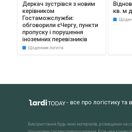
Деркач зустрівся з новим
Віднов
керівником
кв. м 
Гостаможслужби:
Щоден
обговорили єЧергу, пункти
пропуску і порушення
іноземних перевізників
Щоденник логіста
- все про логістику т
Використання будь-яких матеріалів, розміщених на са
пошукових систем гіперпосилання. Будь-яке комерцій