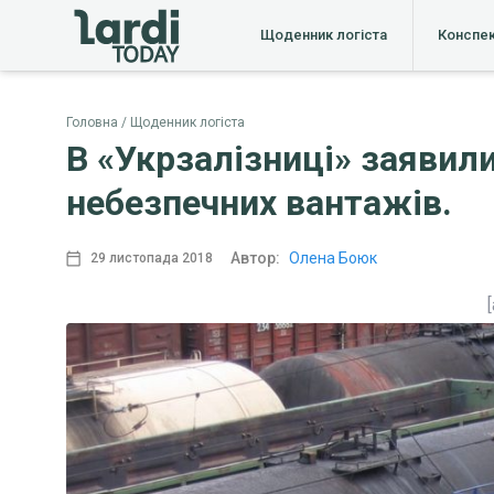
Щоденник логіста
Конспе
Головна
Щоденник логіста
В «Укрзалізниці» заявил
небезпечних вантажів.
Автор:
Олена Боюк
29 листопада 2018