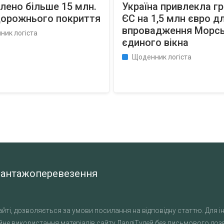
лено більше 15 млн.
Україна привлекла г
дорожнього покриття
ЄС на 1,5 млн євро д
впровадження Морс
ник логіста
єдиного вікна
Щоденник логіста
а вантажоперевезення
йті, дозволяється за умови посилання на відповідну статтю. Для ін
не використання матеріалів сайту ЛардіТудей без письмового дозво