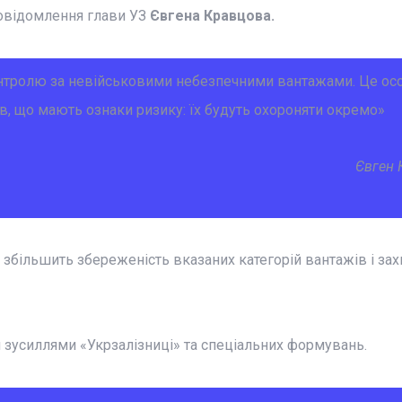
повідомлення глави УЗ
Євгена Кравцова.
тролю за невійськовими небезпечними вантажами. Це ос
в, що мають ознаки ризику: їх будуть охороняти окремо
»
Євген 
збільшить збереженість вказаних категорій вантажів і зах
я зусиллями
«Укрзалізниці»
та спеціальних формувань.