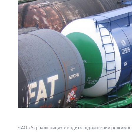
ЧАО
«Укрзалізниця» вводить підвищений режим к