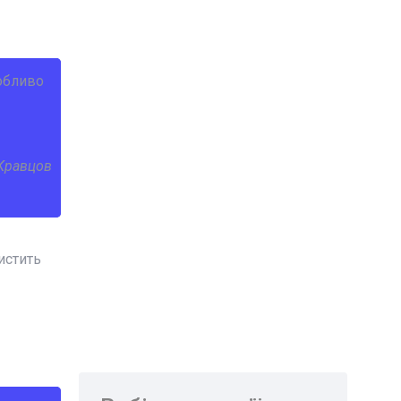
обливо
Кравцов
истить