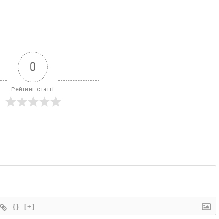
0
Рейтинг статті
{}
[+]