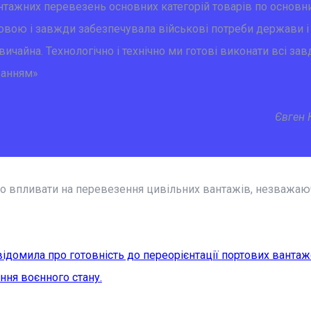
нтажних перевезень основних категорій товарів по основн
вою і завжди забезпечувала військові потреби держави і 
ичайна. Технологічно і технічно ми готові виконати всі зав
ванням
»
Євген 
но впливати на перевезення цивільних вантажів, незважаю
ідомила про готовність до переорієнтації
портових вантаж
ння воєнного стану.