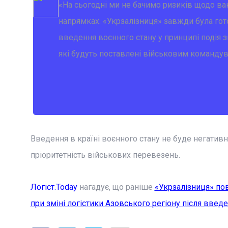
«
На сьогодні ми не бачимо ризиків щодо ва
напрямках.
«
Укрзалізниця
»
завжди була гото
введення воєнного стану у принципі подія зв
які будуть поставлені військовим команду
Введення в країні воєнного стану не буде негатив
пріоритетність військових перевезень.
Логіст.Today
нагадує, що раніше
«Укрзалізниця» пов
при зміні логістики Азовського регіону після введе