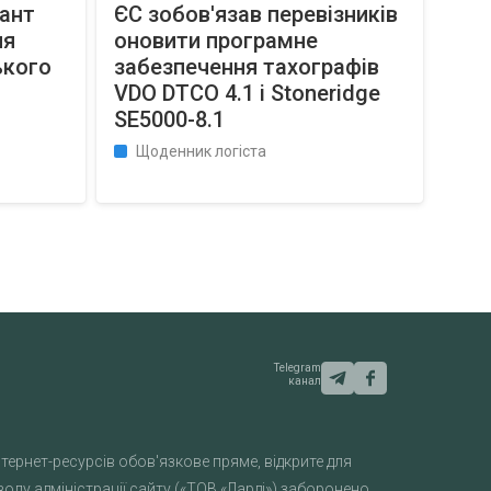
рант
ЄС зобов'язав перевізників
ля
оновити програмне
ького
забезпечення тахографів
VDO DTCO 4.1 і Stoneridge
SE5000-8.1
Щоденник логіста
Telegram
канал
тернет-ресурсів обов'язкове пряме, відкрите для
лу адміністрації сайту («ТОВ «Ларді») заборонено.