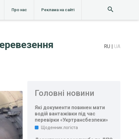
Про нас
Реклама на сайті
перевезення
RU
UA
Головні новини
Які документи повинен мати
водій вантажівки під час
перевірки «Укртрансбезпеки»
Щоденник логіста