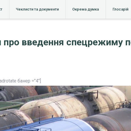
кт
Чеклисти та документи
Окрема думка
Глосарій
и про введення спецрежиму 
[adrotate банер ="4"]