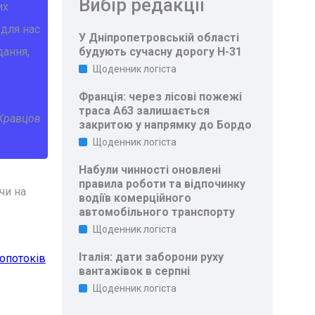
Вибір редакції
их
для нас
У Дніпропетровській області
будують сучасну дорогу Н-31
дання,
Щоденник логіста
Франція: через лісові пожежі
траса A63 залишається
Кравцов
закритою у напрямку до Бордо
Щоденник логіста
Набули чинності оновлені
правила роботи та відпочинку
чи на
водіїв комерційного
автомобільного транспорту
Щоденник логіста
Італія: дати заборони руху
опотоків
вантажівок в серпні
Щоденник логіста