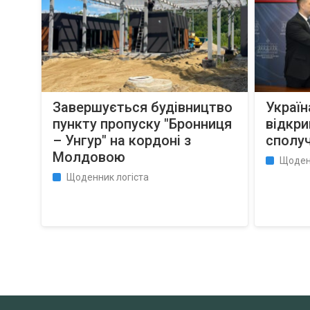
Завершується будівництво
Україн
пункту пропуску "Бронниця
відкр
– Унгур" на кордоні з
сполуч
Молдовою
Щоден
Щоденник логіста