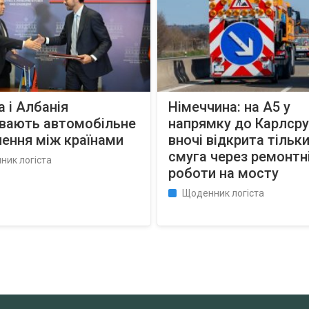
а і Албанія
Німеччина: на A5 у
ивають автомобільне
напрямку до Карлср
ення між країнами
вночі відкрита тільк
смуга через ремонтн
ник логіста
роботи на мосту
Щоденник логіста