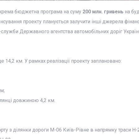
 окрема бюджетна програма на суму
200 млн. гривень
на бу
інансування проекту планується залучити інші джерела фінан
-служби Державного агентства автомобільних доріг Україн
е 14,2 км. У рамках реалізації проекту заплановано:
м;
ілянці довжиною 4,2 км.
рту з ділянки дороги М-06 Київ-Рівне в напрямку траси Н-2