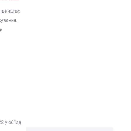
дівництво
сування.
и
2 у об'їзд