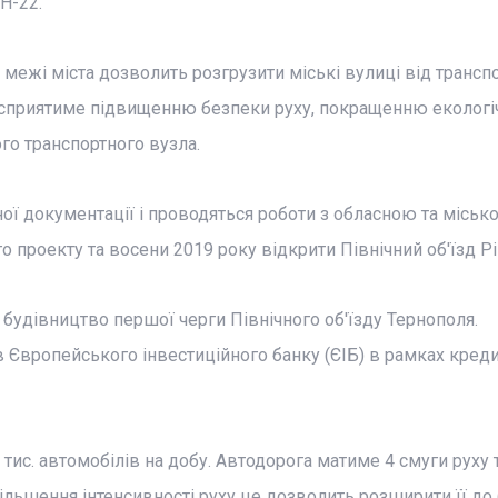
Н-22.
 межі міста дозволить розгрузити міські вулиці від транспо
ж сприятиме підвищенню безпеки руху, покращенню екологі
ого транспортного вузла.
ої документації і проводяться роботи з обласною та міськ
 проекту та восени 2019 року відкрити Північний об'їзд Рі
будівництво першої черги Північного об'їзду Тернополя.
Європейського інвестиційного банку (ЄІБ) в рамках кредит
ис. автомобілів на добу. Автодорога матиме 4 смуги руху 
льшення інтенсивності руху це дозволить розширити її до 