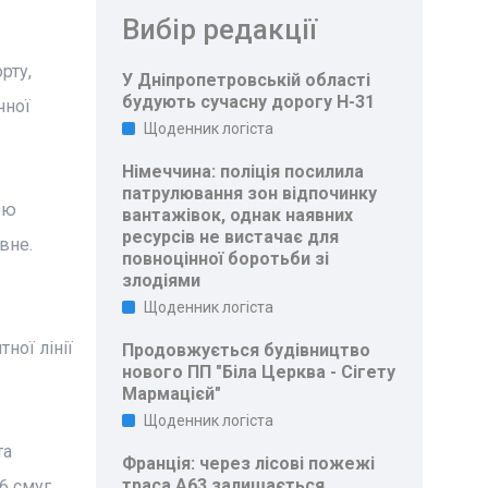
Вибір редакції
рту,
У Дніпропетровській області
будують сучасну дорогу Н-31
чної
Щоденник логіста
Німеччина: поліція посилила
патрулювання зон відпочинку
ою
вантажівок, однак наявних
ресурсів не вистачає для
вне.
повноцінної боротьби зі
злодіями
Щоденник логіста
ної лінії
Продовжується будівництво
нового ПП "Біла Церква - Сігету
Мармацієй"
Щоденник логіста
та
Франція: через лісові пожежі
траса A63 залишається
6 смуг.