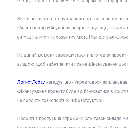
Рівне, а також з траси Н-25 в напрямку автодороги 
Вивід значного потоку транзитного транспорту поза
зберегти від руйнування покриття вулиць, а тако
ситуації в місті та розвитку міста Рівне, як важлив
На даний момент завершується підготовка проектн
владою, щоб забезпечити повне фінансування цього
Логист.Today
нагадує, що «Укравтодор» запланував 
Фінансування проекту буде здійснюватися з коштів 
на проекти транспортної інфраструктури.
Проектна пропускна спроможність траси складе 40 т
роздільну смугу шириною не менше 13 м. У разі збі