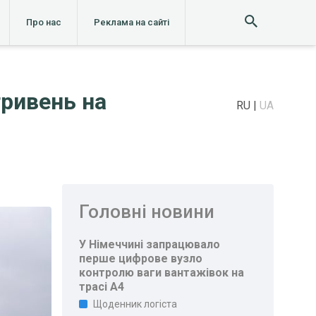
Про нас
Реклама на сайті
гривень на
RU
UA
Головні новини
У Німеччині запрацювало
перше цифрове вузло
контролю ваги вантажівок на
трасі A4
Щоденник логіста