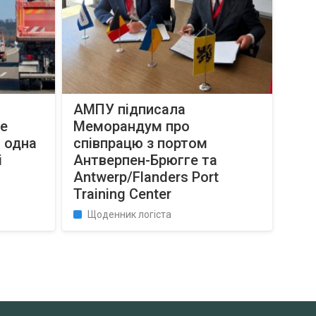
АМПУ підписала
уе
Меморандум про
и одна
співпрацю з портом
і
Антверпен-Брюгге та
Antwerp/Flanders Port
Training Center
Щоденник логіста