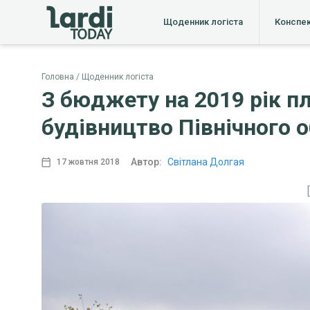
Щоденник логіста
Конспе
Головна
Щоденник логіста
З бюджету на 2019 рік пл
будівництво Північного об
Автор:
Світлана Долгая
17 жовтня 2018