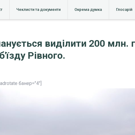
кт
Чеклисти та документи
Окрема думка
Глосарій
анується виділити 200 млн. 
'їзду Рівного.
[adrotate банер="4"]