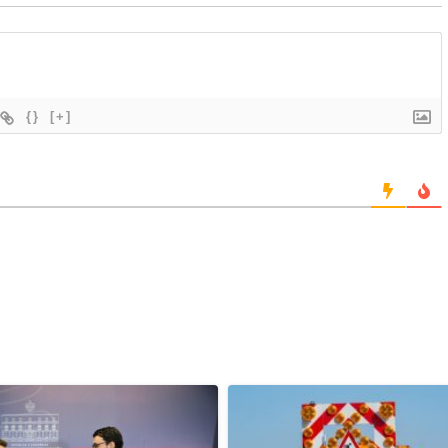
{}
[+]