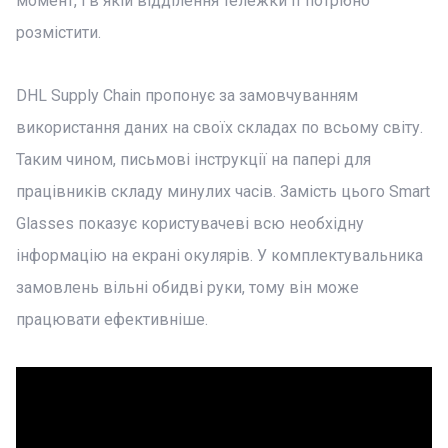
момент, і в якій відділення тележки її потрібно
розмістити.
DHL Supply Chain пропонує за замовчуванням
використання даних на своїх складах по всьому світу.
Таким чином, письмові інструкції на папері для
працівників складу минулих часів. Замість цього Smart
Glasses показує користувачеві всю необхідну
інформацію на екрані окулярів. У комплектувальника
замовлень вільні обидві руки, тому він може
працювати ефективніше.