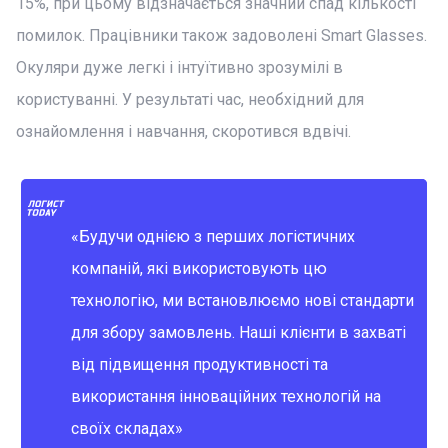
15%, при цьому відзначається значний спад кількості
помилок. Працівники також задоволені Smart Glasses.
Окуляри дуже легкі і інтуїтивно зрозумілі в
користуванні. У результаті час, необхідний для
ознайомлення і навчання, скоротився вдвічі.
«Будучи однією з перших логістичних
компаній, які використовують цю
технологію, ми встановлюємо нові стандарти
для збору замовлень. Наші клієнти в захваті
від підвищення продуктивності та
використання інноваційних технологій на
своїх складах»