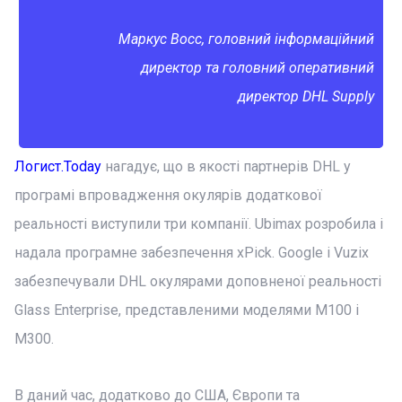
Маркус Восс, головний інформаційний
директор та головний оперативний
директор DHL Supply
Логист.Today
нагадує, що в якості партнерів DHL у
програмі впровадження окулярів додаткової
реальності виступили три компанії. Ubimax розробила і
надала програмне забезпечення xPick. Google і Vuzix
забезпечували DHL окулярами доповненої реальності
Glass Enterprise, представленими моделями M100 і
M300.
В даний час, додатково до США, Європи та