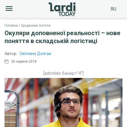
RU
Головна
Щоденник логіста
Окуляри доповненої реальності – нове
поняття в складській логістиці
Автор:
Світлана Долгая
20 червня 2018
[adrotate банер="4"]