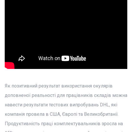
Як позитивний результат використання окулярів
доповненої реальності для працівників складів можна
навести результати тестових випробувань DHL, які
компанія провела в США, Європі та Великобританії.
Продуктивність праці комплектувальників зросла на