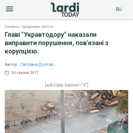
RU
Головна
Щоденник логіста
Главі "Укравтодору" наказали
виправити порушення, пов'язані з
корупцією.
Автор:
Світлана Долгая
30 серпня 2017
[adrotate banner="4"]