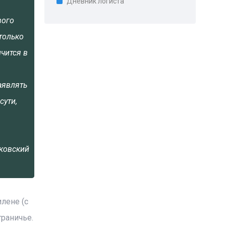
Дневник логиста
вого
только
чится в
аявлять
сути,
ковский
лене (с
раничье.