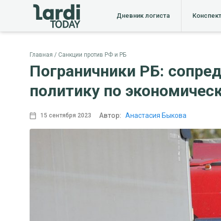
Дневник логиста
Конспек
Главная
Санкции против РФ и РБ
Пограничники РБ: сопре
политику по экономичес
Автор:
Анастасия Быкова
15 сентября 2023