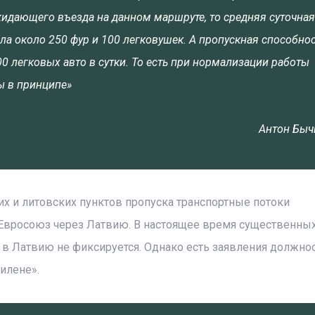
жидающего въезда на данном маршруте, то средняя суточная
ла около 250 фур и 100 легковушек. А пропускная способно
00 легковых авто в сутки. То есть при нормализации работы
ы в принципе»
Антон Быч
их и литовских пунктов пропуска транспортные потоки
Евросоюз через Латвию. В настоящее время существенны
 в Латвию не фиксируется. Однако есть заявления должно
илене».