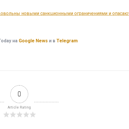
довольны новыми санкционными ограничениями и опасаю
Today на
Google News
и в
Telegram
0
Article Rating