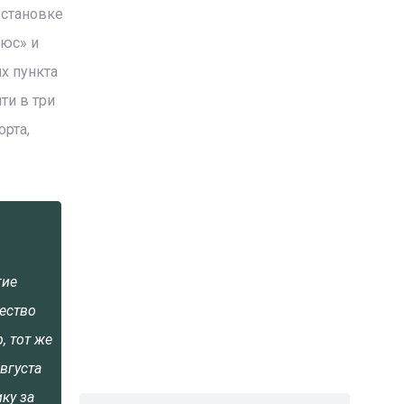
бстановке
чюс» и
х пункта
ти в три
орта,
гие
ество
, тот же
вгуста
ку за