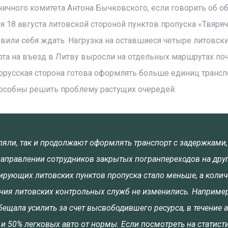
ичного комитета Антона Бычковского, если говорить об о
я 18 августа литовской стороной пунктов пропуска «Твяря
авили себя ждать. Нагрузка на оставшиеся четыре литовски
рта на въезд в Литву выросли на отдельных маршрутах поч
елорусская сторона готова оформлять больше единиц трансп
пособны решить проблему растущих очередей.
яли, так и продолжают оформлять транспорт с задержками,
направлении сотрудников закрытых погранпереходов на дру
нирующих литовских пунктов пропуска стало меньше, а колич
ния литовских контрольных служб не изменились. Например
ещала усилить за счет высвободившего ресурса, в течение а
и 50% легковых авто от нормы. Если посмотреть на статисти