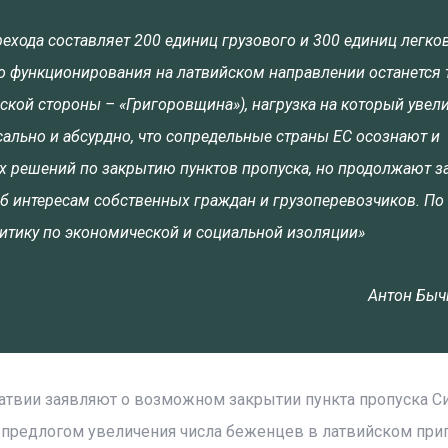
ехода составляет 200 единиц грузового и 300 единиц легко
его функционирования на латвийском направлении останется 
сской стороны – «Григоровщина»), нагрузка на который увели
ксально и абсурдно, что сопредельные страны ЕС осознают и
х решений по закрытию пунктов пропуска, но продолжают з
б интересам собственных граждан и грузоперевозчиков. По 
итику по экономической и социальной изоляции»
Антон Быч
атвии заявляют о возможном закрытии пункта пропуска Си
д предлогом увеличения числа беженцев в латвийском приг