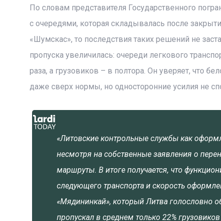
По словам представителя Государственного погран
с очередями, которая складывалась после закрыти
«Шумскас», то последствия таких решений не заст
пропуска увеличилась: очереди легкового транспо
раза, а грузовиков – в полтора. Он уверяет, что б
даже сверх нормы, но односторонние усилия не с
«Литовские контрольные службы как оформл
несмотря на собственные заявления о пере
маршруты. В итоге получается, что функцио
следующего транспорта и скорость оформле
«Мядининкай», который Литва голословно об
пропускал в среднем только 22% грузовиков 