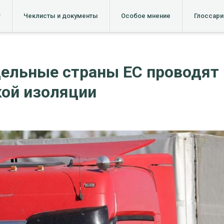
т
Чеклисты и документы
Особое мнение
Глоссари
дельные страны ЕС проводят
кой изоляции