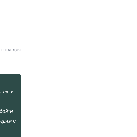
уются для
роля и
обойти
седям с