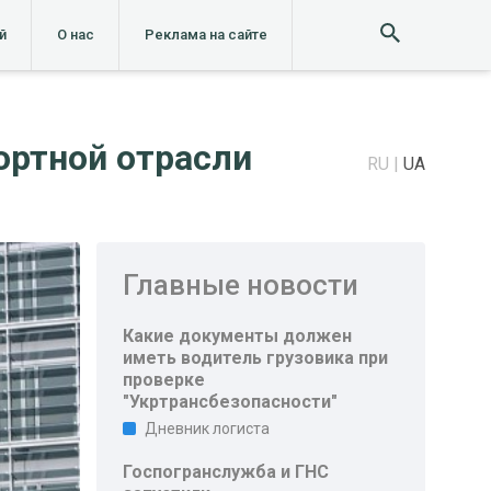
й
О нас
Реклама на сайте
ортной отрасли
RU
UA
Главные новости
Какие документы должен
иметь водитель грузовика при
проверке
"Укртрансбезопасности"
Дневник логиста
Госпогранслужба и ГНС