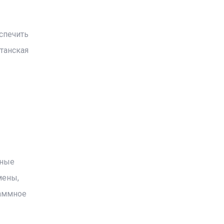
спечить
танская
нные
мены,
раммное