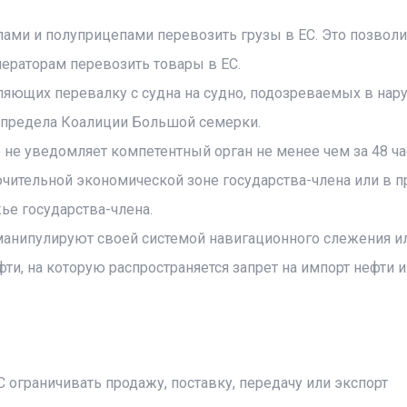
ами и полуприцепами перевозить грузы в ЕС. Это позволи
ераторам перевозить товары в ЕС.
твляющих перевалку с судна на судно, подозреваемых в на
о предела Коалиции Большой семерки.
но не уведомляет компетентный орган не менее чем за 48 ч
ючительной экономической зоне государства-члена или в 
ье государства-члена.
е манипулируют своей системой навигационного слежения и
ти, на которую распространяется запрет на импорт нефти 
С ограничивать продажу, поставку, передачу или экспорт