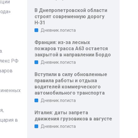
кции
В Днепропетровской области
хода»
строят современную дорогу
Н-31
Дневник логиста
Франция: из-за лесных
пожаров трасса A63 остается
а.
закрытой в направлении Бордо
лекс РФ
Дневник логиста
варов
Вступили в силу обновленные
правила работы и отдыха
водителей коммерческого
единенных
автомобильного транспорта
Дневник логиста
я,
Италия: даты запрета
движения грузовиков в августе
йцария в
Дневник логиста