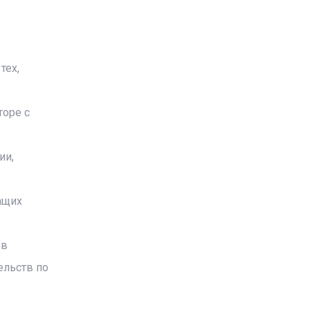
тех,
торе с
ии,
ащих
 в
ельств по