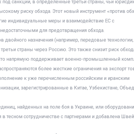
 под санкции, в определенные третьи страны, чьи юрисди
сокому риску обхода. Этот новый инструмент «против об
угие индивидуальные меры и взаимодействие ЕС с
 недостаточными для предотвращения обхода.
ов двойного назначения (например, передовые технологии,
третьи страны через Россию. Это также снизит риск обход
х, кто напрямую поддерживает военно-промышленный комп
распространяются более жесткие ограничения на экспорт то
дополнение к уже перечисленным российским и иранским
анизации, зарегистрированные в Китае, Узбекистане, Объ
единиц, найденных на поле боя в Украине, или оборудовани
я в тесном сотрудничестве с партнерами и добавлена Шве