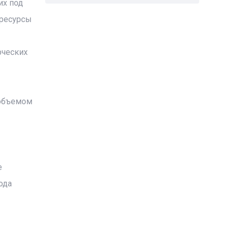
их под
 ресурсы
рческих
 объемом
е
ода