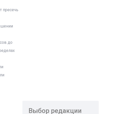
т пресечь
рушении
асов до
пределах
ли
или
Выбор редакции