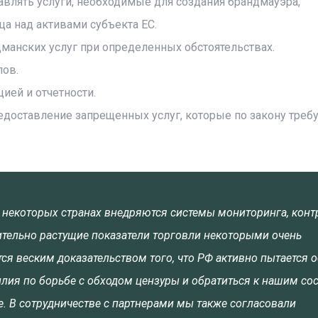
авлять услуги, необходимые для создания брандмауэра,
а над активами субъекта ЕС.
манских услуг при определенных обстоятельствах.
лов.
ей и отчетности.
доставление запрещенных услуг, которые по закону треб
 некоторых странах внедряются системы мониторинга, конт
ительно растущие показатели торговли некоторыми очень
я веским доказательством того, что РФ активно пытается 
силия по борьбе с обходом цензуры и обратиться к нашим со
е. В сотрудничестве с партнерами мы также согласовали