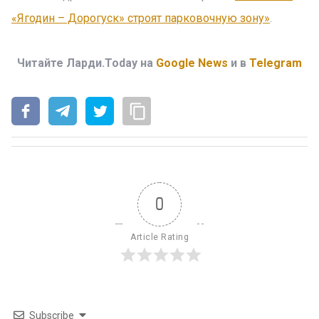
«Ягодин – Дорогуск» строят парковочную зону»
.
Читайте Ларди.Today на
Google News
и в
Telegram
0
Article Rating
Subscribe