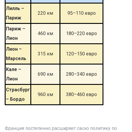
Лилль –
220 км
95–110 евро
Париж
Париж –
460 км
180–220 евро
Лион
Лион –
315 км
120–150 евро
Марсель
Кале –
690 км
280–340 евро
Лион
Страсбург
960 км
380–460 евро
– Бордо
Франция постепенно расширяет свою политику по