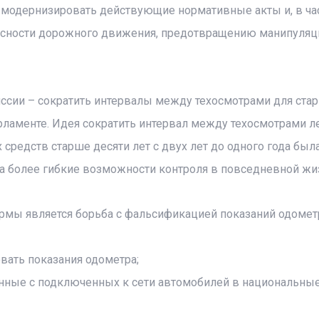
бы модернизировать действующие нормативные акты и, в час
асности дорожного движения, предотвращению манипуляц
сии – сократить интервалы между техосмотрами для ста
рламенте. Идея сократить интервал между техосмотрами 
средств старше десяти лет с двух лет до одного года был
на более гибкие возможности контроля в повседневной жи
мы является борьба с фальсификацией показаний одомет
вать показания одометра;
анные с подключенных к сети автомобилей в национальны