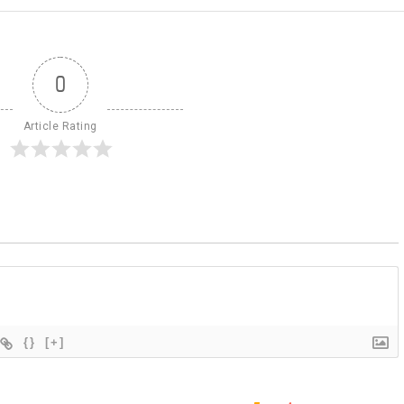
0
Article Rating
{}
[+]