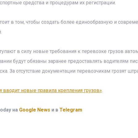
спортные средства и процедурам их регистрации.
тоит в том, чтобы создать более единообразную и соврем
.
ступают в силу новые требования к перевозке грузов авт
мпании будут обязаны заранее предоставлять водителям п
ка. За отсутствие документации перевозчикам грозят штр
я вводит новые правила крепления грузов»
.
oday на
Google News
и в
Telegram