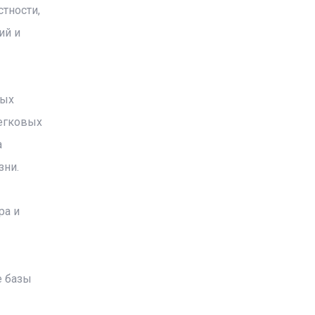
тности,
ий и
рых
легковых
а
зни.
ра и
е базы