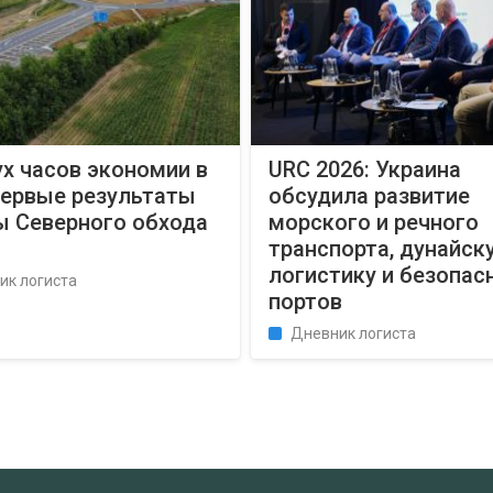
х часов экономии в
URC 2026: Украина
первые результаты
обсудила развитие
ы Северного обхода
морского и речного
транспорта, дунайск
логистику и безопас
ик логиста
портов
Дневник логиста