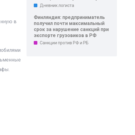
Дневник логиста
Финляндия: предприниматель
енную в
получил почти максимальный
срок за нарушение санкций при
экспорте грузовиков в РФ
Санкции против РФ и РБ
омобилями
исьменные
афы.