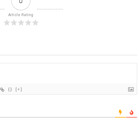
0
Article Rating
{}
[+]