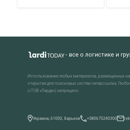
- все о логистике и гр
Использование любых материалов, размещенных на 
открытая для поисковых систем гиперссылка. Любо
(«ТОВ «Ларди») запрещено.
Украина, 61000, Харьков
+380675240300
re