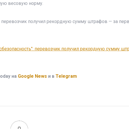
ную весовую норму.
и перевозчик получил рекордную сумму штрафов — за пер
нсбезопасность": перевозчик получил рекордную сумму шт
oday на
Google News
и в
Telegram