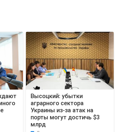
ждают
Высоцкий: убытки
много
аграрного сектора
ие
Украины из-за атак на
порты могут достичь $3
млрд