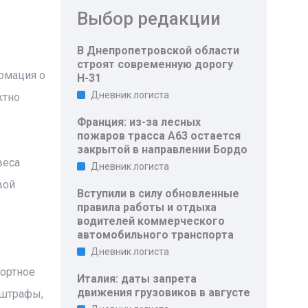
Выбор редакции
В Днепропетровской области
строят современную дорогу
рмация о
Н-31
Дневник логиста
ктно
Франция: из-за лесных
пожаров трасса A63 остается
закрытой в направлении Бордо
веса
Дневник логиста
вой
Вступили в силу обновленные
правила работы и отдыха
водителей коммерческого
автомобильного транспорта
Дневник логиста
портное
Италия: даты запрета
движения грузовиков в августе
 штрафы,