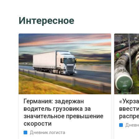
Интересное
Германия: задержан
«Укрз
водитель грузовика за
ввест
значительное превышение
распр
скорости
Дневн
Дневник логиста