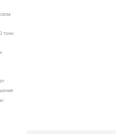
возом
0 тонн
и
ет
ышения
ы: