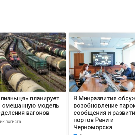
ализныця» планирует
В Минразвития обсу
и смешанную модель
возобновление паро
еделения вагонов
сообщения и развит
портов Рени и
ик логиста
Черноморска