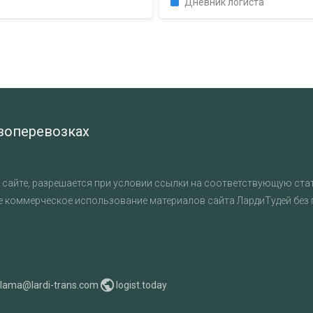
Дневник логиста
узоперевозках
сайте, разрешается при условии ссылки на соответствующую стат
е коммерческое использование материалов сайта ЛардиТудей без
klama@lardi-trans.com
logist.today