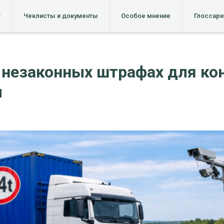
т
Чеклисты и документы
Особое мнение
Глоссари
 незаконных штрафах для кон
м