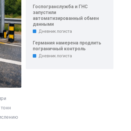
Госпогранслужба и ГНС
запустили
автоматизированный обмен
данными
Дневник логиста
Германия намерена продлить
пограничный контроль
Дневник логиста
при
 тонн
числению