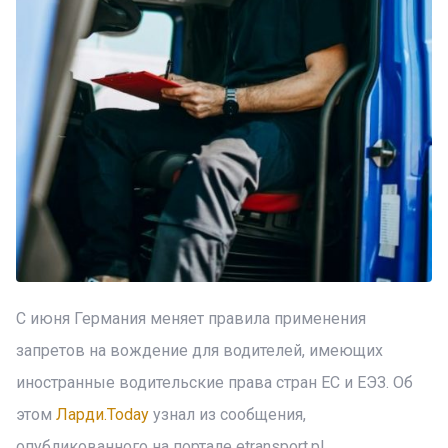
С июня Германия меняет правила применения
запретов на вождение для водителей, имеющих
иностранные водительские права стран ЕС и ЕЭЗ. Об
этом
Ларди.Today
узнал из сообщения,
опубликованного на портале etransport.pl.