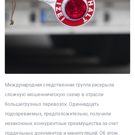
Международная следственная группа раскрыла
сложную мошенническую схему в отрасли
большегрузных перевозок. Одиннадцать
подозреваемых, предположительно, получили
незаконные конкурентные преимущества за счет
поддельных документов и манипуляций. Об этом