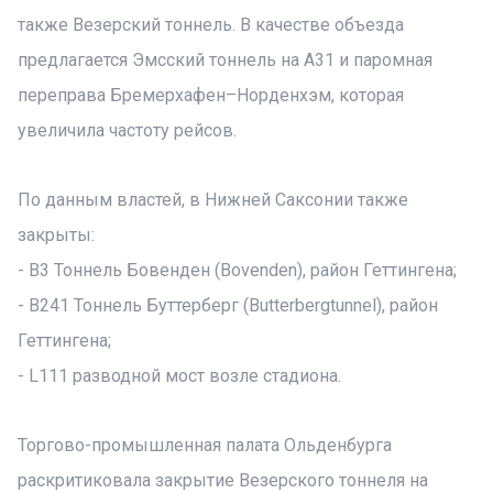
также Везерский тоннель. В качестве объезда
предлагается Эмсский тоннель на A31 и паромная
переправа Бремерхафен–Норденхэм, которая
увеличила частоту рейсов.
По данным властей, в Нижней Саксонии также
закрыты:
- B3 Тоннель Бовенден (Bovenden), район Геттингена;
- B241 Тоннель Буттерберг (Butterbergtunnel), район
Геттингена;
- L111 разводной мост возле стадиона.
Торгово-промышленная палата Ольденбурга
раскритиковала закрытие Везерского тоннеля на