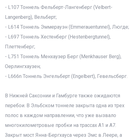
- L107 Тоннель Фельберт-Лангенберг (Velbert-
Langenberg), Вельберт;
- L614 Тоннель Эммерауэн (Emmerauentunnel), Люгде;
- L697 Тоннель Хестенберг (Hestenbergtunnel),
Плеттенберг;
- L751 Тоннель Менхаузер Берг (Menkhauser Berg),
Оерлингхаузен;
- L666n Тоннель Энгельберт (Engelbert), Гевельсберг.
В Нижней Саксонии и Гамбурге также ожидаются
перебои. В Эльбском тоннеле закрыта одна из трех
полос в каждом направлении, что уже вызвало
многокилометровые пробки на трассах A1 и A7.
Закрыт мост Янна-Бергхауса через Эмс в Леере, а