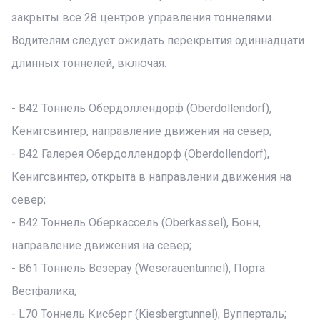
закрыты все 28 центров управления тоннелями.
Водителям следует ожидать перекрытия одиннадцати
длинных тоннелей, включая:
- B42 Тоннель Обердоллендорф (Oberdollendorf),
Кенигсвинтер, направление движения на север;
- B42 Галерея Обердоллендорф (Oberdollendorf),
Кенигсвинтер, открыта в направлении движения на
север;
- B42 Тоннель Оберкассель (Oberkassel), Бонн,
направление движения на север;
- B61 Тоннель Везерау (Weserauentunnel), Порта
Вестфалика;
- L70 Тоннель Кисберг (Kiesbergtunnel), Вупперталь;