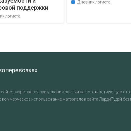
казуемости и
Дневник логиста
совой поддержки
ик логиста
узоперевозках
сайте, разрешается при условии ссылки на соответствующую стат
е коммерческое использование материалов сайта ЛардиТудей без