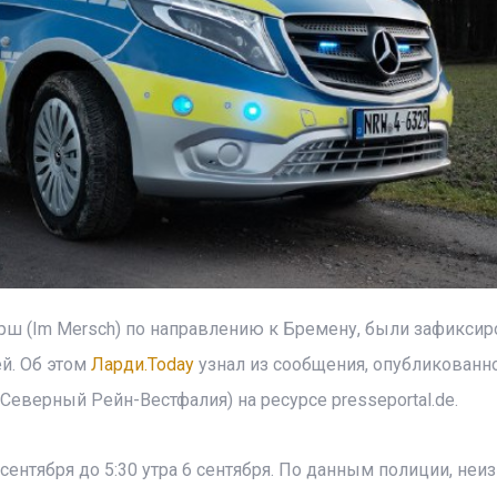
рш (Im Mersch) по направлению к Бремену, были зафикси
й. Об этом
Ларди.Today
узнал из сообщения, опубликованно
верный Рейн-Вестфалия) на ресурсе presseportal.de.
сентября до 5:30 утра 6 сентября. По данным полиции, неи