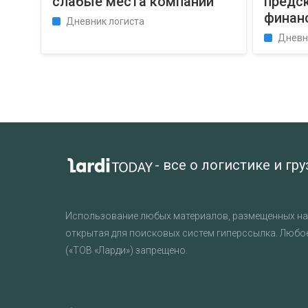
слабые места компании
предс
финан
Дневник логиста
Дневн
- все о логистике и гр
Использование любых материалов, размещенных на 
открытая для поисковых систем гиперссылка. Любо
(«ТОВ «Ларди») запрещено.