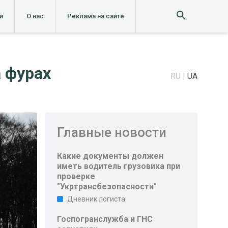
й
О нас
Реклама на сайте
а фурах
RU
UA
Главные новости
Какие документы должен
иметь водитель грузовика при
проверке
"Укртрансбезопасности"
Дневник логиста
Госпогранслужба и ГНС