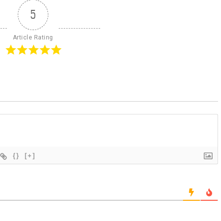
5
Article Rating
{}
[+]