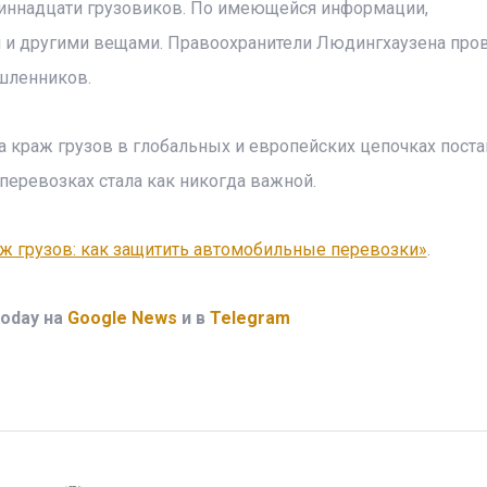
диннадцати грузовиков. По имеющейся информации,
 и другими вещами. Правоохранители Людингхаузена про
шленников.
ла краж грузов в глобальных и европейских цепочках пост
перевозках стала как никогда важной.
аж грузов: как защитить автомобильные перевозки»
.
oday на
Google News
и в
Telegram