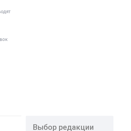
водят
авок
Выбор редакции