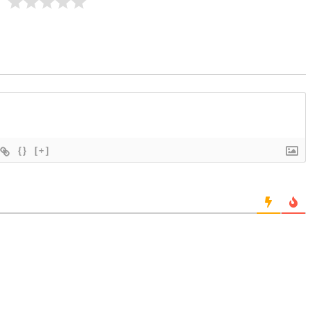
{}
[+]