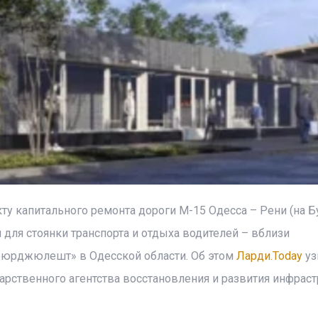
у капитального ремонта дороги М-15 Одесса – Рени (на Бу
для стоянки транспорта и отдыха водителей – вблизи
жюрджюлешт» в Одесской области. Об этом
Ларди.Today
уз
арственного агентства восстановления и развития инфрас