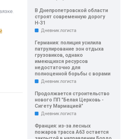
В Днепропетровской области
вязке.
строят современную дорогу
Н-31
й
Дневник логиста
Германия: полиция усилила
патрулирование зон отдыха
грузовиков, однако
имеющихся ресурсов
недостаточно для
полноценной борьбы с ворами
Дневник логиста
Продолжается строительство
нового ПП "Белая Церковь -
Сигету Мармацией"
Дневник логиста
Франция: из-за лесных
пожаров трасса A63 остается
закрытой в направлении Бордо