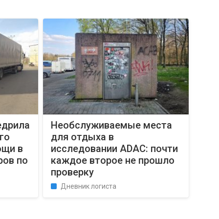
едрила
Необслуживаемые места
го
для отдыха в
ощи в
исследовании ADAC: почти
ров по
каждое второе не прошло
проверку
Дневник логиста