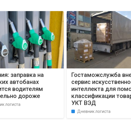
ия: заправка на
Гостаможслужба вн
ких автобанах
сервис искусственно
ится водителям
интеллекта для пом
тельно дороже
классификации това
УКТ ВЭД
ик логиста
Дневник логиста