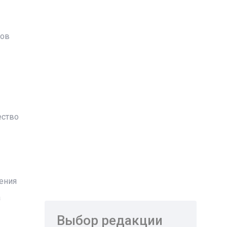
ков
ество
ения
а
Выбор редакции