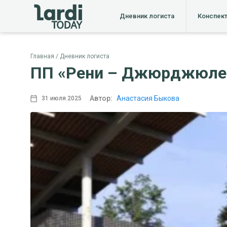
Дневник логиста
Конспек
Главная
Дневник логиста
ПП «Рени – Джюрджюле
Автор:
Анастасия Быкова
31 июля 2025