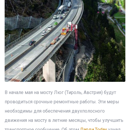
В начале мая на мосту Люг (Тироль, Австрия) будут
проводиться срочные ремонтные работы. Эти меры
необходимы для обеспечения двухполосного
движения на мосту в летние месяцы, чтобы улучшить
транспортное сообщение. Об этом
Ларди.Today
узнал